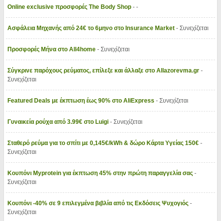
Online exclusive προσφορές The Body Shop
- -
Ασφάλεια Μηχανής από 24€ το 6μηνο στο Insurance Market
- Συνεχίζεται
Προσφορές Μήνα στο All4home
- Συνεχίζεται
Σύγκρινε παρόχους ρεύματος, επίλεξε και άλλαξε στο Allazorevma.gr
-
Συνεχίζεται
Featured Deals με έκπτωση έως 90% στο AliExpress
- Συνεχίζεται
Γυναικεία ρούχα από 3.99€ στο Luigi
- Συνεχίζεται
Σταθερό ρεύμα για το σπίτι με 0,145€/kWh & δώρο Κάρτα Υγείας 150€
-
Συνεχίζεται
Κουπόνι Myprotein για έκπτωση 45% στην πρώτη παραγγελία σας
-
Συνεχίζεται
Κουπόνι -40% σε 9 επιλεγμένα βιβλία από τις Εκδόσεις Ψυχογιός
-
Συνεχίζεται