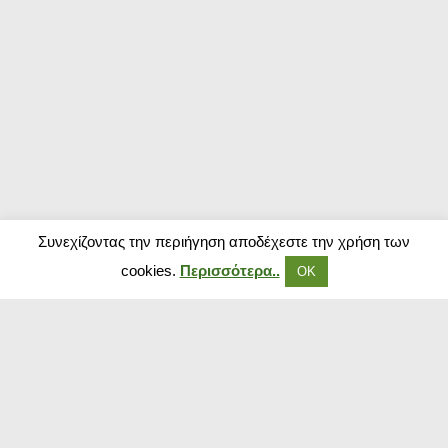
Συνεχίζοντας την περιήγηση αποδέχεστε την χρήση των
cookies.
Περισσότερα..
ΟΚ
Δημοφιλή Καταστήματα
Kouzinika
Magenta Insurance
Paraxenies