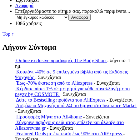
Αναφορά
Επεξεργαζόμαστε το αίτημα σας, παρακαλώ περιμένετε...
1086 χρήσεις
Top ↑
Λήγουν Σύντομα
Online exclusive προσφορές The Body Shop
- λήγει σε 1
ημ.
Κουπόνι -40% σε 9 επιλεγμένα βιβλία από τις Εκδόσεις
Ψυχογιός
- Συνεχίζεται
Έως -70% έκπτωση από το Aliexpress
- Συνεχίζεται
Κέρδισε πίσω 1% σε μετρητά για κάθε συναλλαγή με το
payzy by COSMOTE
- Συνεχίζεται
Δείτε τα Bestselling προϊόντα του AliExpress
- Συνεχίζεται
Ασφάλεια Μηχανής από 24€ το 6μηνο στο Insurance Market
- Συνεχίζεται
Προσφορές Μήνα στο All4home
- Συνεχίζεται
Σύγκρινε παρόχους ρεύματος, επίλεξε και άλλαξε στο
Allazorevma.gr
- Συνεχίζεται
Featured Deals με έκπτωση έως 90% στο AliExpress
-
Συνεχίζεται