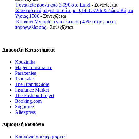
Γυναικεία ρούχα από 3.99€ στο Luigi
- Συνεχίζεται
Σταθερό ρεύμα για το σπίτι με 0,145€/kWh & δώρο Κάρτα
Υγείας 150€
- Συνεχίζεται
Κουπόνι Myprotein για έκπτωση 45% στην πρώτη
παραγγελία σας
- Συνεχίζεται
Δημοφιλή Καταστήματα
Kouzinika
Magenta Insurance
Paraxenies
Tsoukalas
The Brands Store
Insurance Market
The Fashion Project
Booking.com
Sugarfree
Aliexpress
Δημοφιλή κουπόνια
Κουπόνια σούπερ μάρκετ