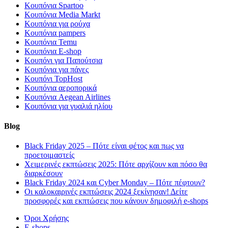
Κουπόνια Spartoo
Κουπόνια Media Markt
Κουπόνια για ρούχα
Κουπόνια pampers
Κουπόνια Temu
Κουπόνια E-shop
Κουπόνι για Παπούτσια
Κουπόνια για πάνες
Κουπόνι TopHost
Κουπόνια αεροπορικά
Κουπόνια Aegean Airlines
Κουπόνια για γυαλιά ηλίου
Blog
Black Friday 2025 – Πότε είναι φέτος και πως να
προετοιμαστείς
Χειμερινές εκπτώσεις 2025: Πότε αρχίζουν και πόσο θα
διαρκέσουν
Black Friday 2024 και Cyber Monday – Πότε πέφτουν?
Οι καλοκαιρινές εκπτώσεις 2024 ξεκίνησαν! Δείτε
προσφορές και εκπτώσεις που κάνουν δημοφιλή e-shops
Όροι Χρήσης
E-shops