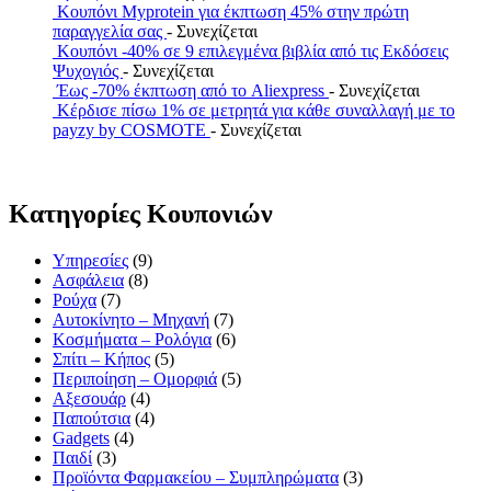
Κουπόνι Myprotein για έκπτωση 45% στην πρώτη
παραγγελία σας
- Συνεχίζεται
Κουπόνι -40% σε 9 επιλεγμένα βιβλία από τις Εκδόσεις
Ψυχογιός
- Συνεχίζεται
Έως -70% έκπτωση από το Aliexpress
- Συνεχίζεται
Κέρδισε πίσω 1% σε μετρητά για κάθε συναλλαγή με το
payzy by COSMOTE
- Συνεχίζεται
Κατηγορίες Κουπονιών
Υπηρεσίες
(9)
Ασφάλεια
(8)
Ρούχα
(7)
Αυτοκίνητο – Μηχανή
(7)
Κοσμήματα – Ρολόγια
(6)
Σπίτι – Κήπος
(5)
Περιποίηση – Ομορφιά
(5)
Αξεσουάρ
(4)
Παπούτσια
(4)
Gadgets
(4)
Παιδί
(3)
Προϊόντα Φαρμακείου – Συμπληρώματα
(3)