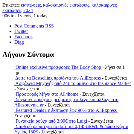
Ετικέτες:
εκπτώσεις
,
καλοκαιρινές εκπτώσεις
,
καλοκαιρινές
εκπτώσεις 2024
906 total views, 1 today
Post Comments RSS
Twitter
Facebook
Digg
Λήγουν Σύντομα
Online exclusive προσφορές The Body Shop
- λήγει σε 1
ημ.
Δείτε τα Bestselling προϊόντα του AliExpress
- Συνεχίζεται
Ασφάλεια Μηχανής από 24€ το 6μηνο στο Insurance Market
- Συνεχίζεται
Προσφορές Μήνα στο All4home
- Συνεχίζεται
Σύγκρινε παρόχους ρεύματος, επίλεξε και άλλαξε στο
Allazorevma.gr
- Συνεχίζεται
Featured Deals με έκπτωση έως 90% στο AliExpress
-
Συνεχίζεται
Γυναικεία ρούχα από 3.99€ στο Luigi
- Συνεχίζεται
Σταθερό ρεύμα για το σπίτι με 0,145€/kWh & δώρο Κάρτα
Υγείας 150€
- Συνεχίζεται