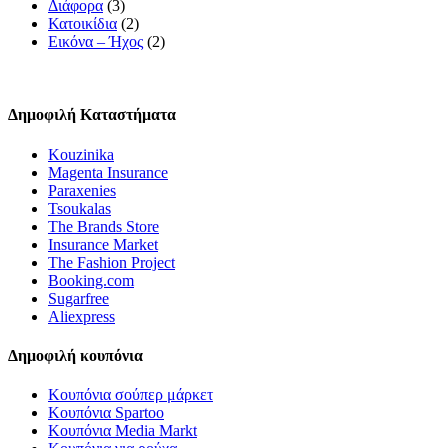
Διάφορα
(3)
Κατοικίδια
(2)
Εικόνα – Ήχος
(2)
Δημοφιλή Καταστήματα
Kouzinika
Magenta Insurance
Paraxenies
Tsoukalas
The Brands Store
Insurance Market
The Fashion Project
Booking.com
Sugarfree
Aliexpress
Δημοφιλή κουπόνια
Κουπόνια σούπερ μάρκετ
Κουπόνια Spartoo
Κουπόνια Media Markt