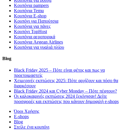
Κουπόνια για ρούχα
Κουπόνια pampers
Κουπόνια Temu
Κουπόνια E-shop
Κουπόνι για Παπούτσια
Κουπόνια για πάνες
Κουπόνι TopHost
Κουπόνια αεροπορικά
Κουπόνια Aegean Airlines
Κουπόνια για γυαλιά ηλίου
Blog
Black Friday 2025 – Πότε είναι φέτος και πως να
προετοιμαστείς
Χειμερινές εκπτώσεις 2025: Πότε αρχίζουν και πόσο θα
διαρκέσουν
Black Friday 2024 και Cyber Monday – Πότε πέφτουν?
Οι καλοκαιρινές εκπτώσεις 2024 ξεκίνησαν! Δείτε
προσφορές και εκπτώσεις που κάνουν δημοφιλή e-shops
Όροι Χρήσης
E-shops
Blog
Στείλε ένα κουπόνι