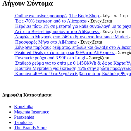
Λήγουν Σύντομα
Online exclusive προσφορές The Body Shop
- λήγει σε 1 ημ.
Έως -70% έκπτωση από το Aliexpress
- Συνεχίζεται
Κέρδισε πίσω 1% σε μετρητά για κάθε συναλλαγή με το 
Δείτε τα Bestselling προϊόντα του AliExpress
- Συνεχίζεται
Ασφάλεια Μηχανής από 24€ το 6μηνο στο Insurance Market
-
Προσφορές Μήνα στο All4home
- Συνεχίζεται
Σύγκρινε παρόχους ρεύματος, επίλεξε και άλλαξε στο Allazo
Featured Deals με έκπτωση έως 90% στο AliExpress
- Συνεχί
Γυναικεία ρούχα από 3.99€ στο Luigi
- Συνεχίζεται
Σταθερό ρεύμα για το σπίτι με 0,145€/kWh & δώρο Κάρτα Υ
Κουπόνι Myprotein για έκπτωση 45% στην πρώτη παραγγελί
Κουπόνι -40% σε 9 επιλεγμένα βιβλία από τις Εκδόσεις Ψυχ
Δημοφιλή Καταστήματα
Kouzinika
Magenta Insurance
Paraxenies
Tsoukalas
The Brands Store