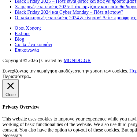
Black Friday 2025 – Πότε είναι φέτος και πως να προετοιμαστ
Χειμερινές εκπτώσεις 2025: Πότε αρχίζουν και πόσο θα διαρ
Black Friday 2024 και Cyber Monday – Πότε πέφτουν?
Οι καλοκαιρινές εκπτώσεις 2024 ξεκίνησαν! Δείτε προσφορές
Όροι Χρήσης
E-shops
Blog
Στείλε ένα κουπόνι
Επικοινωνία
Copyright © 2026 | Created by
MONDO.GR
Συνεχίζοντας την περιήγηση αποδέχεστε την χρήση των cookies.
Περ
Περισσότερα..
Close
Privacy Overview
This website uses cookies to improve your experience while you navigat
working of basic functionalities of the website. We also use third-pa
consent. You also have the option to opt-out of these cookies. But op
Necessary