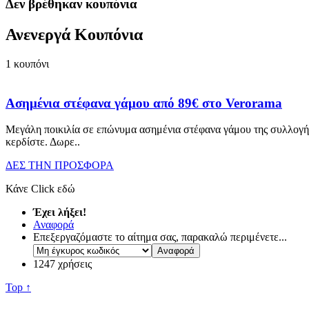
Δεν βρέθηκαν κουπόνια
Ανενεργά Κουπόνια
1
κουπόνι
Ασημένια στέφανα γάμου από 89€ στο Verorama
Μεγάλη ποικιλία σε επώνυμα ασημένια στέφανα γάμου της συλλογής 
κερδίστε. Δωρε
..
ΔΕΣ ΤΗΝ ΠΡΟΣΦΟΡΑ
Κάνε Click εδώ
Έχει λήξει!
Αναφορά
Επεξεργαζόμαστε το αίτημα σας, παρακαλώ περιμένετε...
1247 χρήσεις
Top ↑