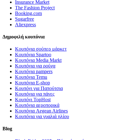
Insurance Market
The Fashion Project
Booking.com
Sugarfree
Aliexpress
Δημοφιλή κουπόνια
Κουπόνια σούπερ μάρκετ
Κουπόνια Spartoo
Κουπόνια Media Markt
Κουπόνια για ρούχα
Κουπόνια pampers
Κουπόνια Temu
Κουπόνια E-shop
Κουπόνι για Παπούτσια
Κουπόνια για πάνες
Κουπόνι TopHost
Κουπόνια αεροπορικά
Κουπόνια Aegean Airlines
Κουπόνια για γυαλιά ηλίου
Blog