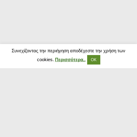
Συνεχίζοντας την περιήγηση αποδέχεστε την χρήση των
cookies.
Περισσότερα..
ΟΚ
Δημοφιλή Καταστήματα
Kouzinika
Magenta Insurance
Paraxenies
Tsoukalas
The Brands Store
Insurance Market