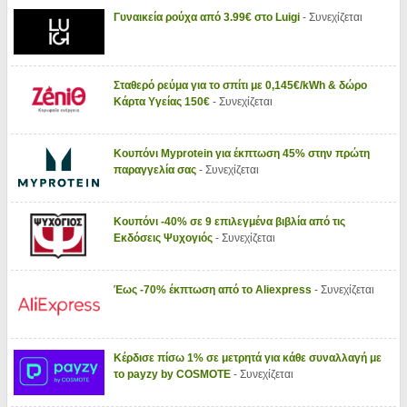
Γυναικεία ρούχα από 3.99€ στο Luigi
- Συνεχίζεται
Σταθερό ρεύμα για το σπίτι με 0,145€/kWh & δώρο
Κάρτα Υγείας 150€
- Συνεχίζεται
Κουπόνι Myprotein για έκπτωση 45% στην πρώτη
παραγγελία σας
- Συνεχίζεται
Κουπόνι -40% σε 9 επιλεγμένα βιβλία από τις
Εκδόσεις Ψυχογιός
- Συνεχίζεται
Έως -70% έκπτωση από το Aliexpress
- Συνεχίζεται
Κέρδισε πίσω 1% σε μετρητά για κάθε συναλλαγή με
το payzy by COSMOTE
- Συνεχίζεται