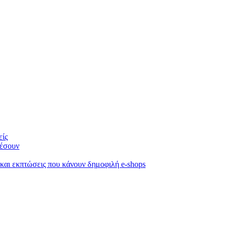
είς
κέσουν
 και εκπτώσεις που κάνουν δημοφιλή e-shops