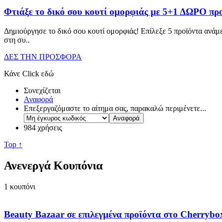
Φτιάξε το δικό σου κουτί ομορφιάς με 5+1 ΔΩΡΟ πρ
Δημιούργησε το δικό σου κουτί ομορφιάς! Επίλεξε 5 προϊόντα ανάμε
στη συ
..
ΔΕΣ ΤΗΝ ΠΡΟΣΦΟΡΑ
Κάνε Click εδώ
Συνεχίζεται
Αναφορά
Επεξεργαζόμαστε το αίτημα σας, παρακαλώ περιμένετε...
984 χρήσεις
Top ↑
Ανενεργά Κουπόνια
1
κουπόνι
Beauty Bazaar σε επιλεγμένα προϊόντα στο Cherrybo