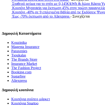
Σταθερό ρεύμα για το σπίτι με 0,145€/kWh & δώρο Κάρτα Υ
Κουπόνι Myprotein για έκπτωση 45% στην πρώτη παραγγελί
Κουπόνι -40% σε 9 επιλεγμένα βιβλία από τις Εκδόσεις Ψυχ
Έως -70% έκπτωση από το Aliexpress
- Συνεχίζεται
Δημοφιλή Καταστήματα
Kouzinika
Magenta Insurance
Paraxenies
Tsoukalas
The Brands Store
Insurance Market
The Fashion Project
Booking.com
Sugarfree
Aliexpress
Δημοφιλή κουπόνια
Κουπόνια σούπερ μάρκετ
Κουπόνια Spartoo