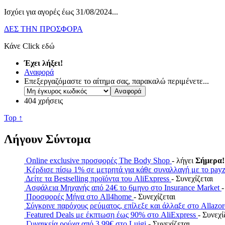
Ισχύει για αγορές έως 31/08/2024.
..
ΔΕΣ ΤΗΝ ΠΡΟΣΦΟΡΑ
Κάνε Click εδώ
Έχει λήξει!
Αναφορά
Επεξεργαζόμαστε το αίτημα σας, παρακαλώ περιμένετε...
404 χρήσεις
Top ↑
Λήγουν Σύντομα
Online exclusive προσφορές The Body Shop
- λήγει
Σήμερα!
Κέρδισε πίσω 1% σε μετρητά για κάθε συναλλαγή με το 
Δείτε τα Bestselling προϊόντα του AliExpress
- Συνεχίζεται
Ασφάλεια Μηχανής από 24€ το 6μηνο στο Insurance Market
-
Προσφορές Μήνα στο All4home
- Συνεχίζεται
Σύγκρινε παρόχους ρεύματος, επίλεξε και άλλαξε στο Allazo
Featured Deals με έκπτωση έως 90% στο AliExpress
- Συνεχί
Γυναικεία ρούχα από 3.99€ στο Luigi
- Συνεχίζεται