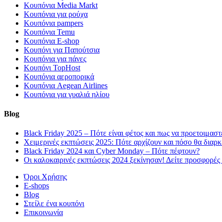
Κουπόνια Media Markt
Κουπόνια για ρούχα
Κουπόνια pampers
Κουπόνια Temu
Κουπόνια E-shop
Κουπόνι για Παπούτσια
Κουπόνια για πάνες
Κουπόνι TopHost
Κουπόνια αεροπορικά
Κουπόνια Aegean Airlines
Κουπόνια για γυαλιά ηλίου
Blog
Black Friday 2025 – Πότε είναι φέτος και πως να προετοιμαστ
Χειμερινές εκπτώσεις 2025: Πότε αρχίζουν και πόσο θα διαρ
Black Friday 2024 και Cyber Monday – Πότε πέφτουν?
Οι καλοκαιρινές εκπτώσεις 2024 ξεκίνησαν! Δείτε προσφορές
Όροι Χρήσης
E-shops
Blog
Στείλε ένα κουπόνι
Επικοινωνία