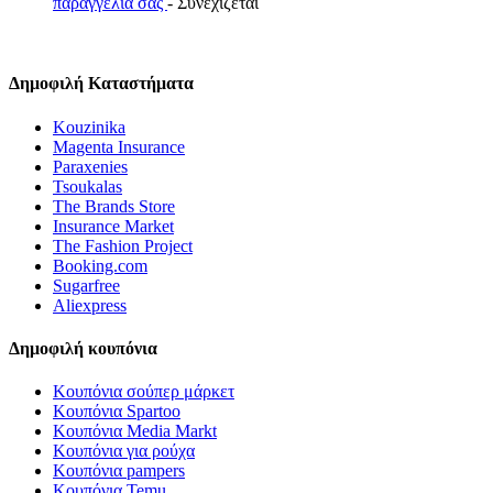
παραγγελία σας
- Συνεχίζεται
Δημοφιλή Καταστήματα
Kouzinika
Magenta Insurance
Paraxenies
Tsoukalas
The Brands Store
Insurance Market
The Fashion Project
Booking.com
Sugarfree
Aliexpress
Δημοφιλή κουπόνια
Κουπόνια σούπερ μάρκετ
Κουπόνια Spartoo
Κουπόνια Media Markt
Κουπόνια για ρούχα
Κουπόνια pampers
Κουπόνια Temu