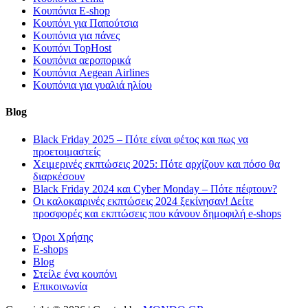
Κουπόνια E-shop
Κουπόνι για Παπούτσια
Κουπόνια για πάνες
Κουπόνι TopHost
Κουπόνια αεροπορικά
Κουπόνια Aegean Airlines
Κουπόνια για γυαλιά ηλίου
Blog
Black Friday 2025 – Πότε είναι φέτος και πως να
προετοιμαστείς
Χειμερινές εκπτώσεις 2025: Πότε αρχίζουν και πόσο θα
διαρκέσουν
Black Friday 2024 και Cyber Monday – Πότε πέφτουν?
Οι καλοκαιρινές εκπτώσεις 2024 ξεκίνησαν! Δείτε
προσφορές και εκπτώσεις που κάνουν δημοφιλή e-shops
Όροι Χρήσης
E-shops
Blog
Στείλε ένα κουπόνι
Επικοινωνία