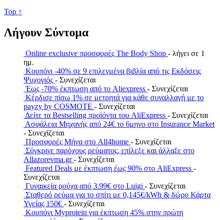
Top ↑
Λήγουν Σύντομα
Online exclusive προσφορές The Body Shop
- λήγει σε 1
ημ.
Κουπόνι -40% σε 9 επιλεγμένα βιβλία από τις Εκδόσεις
Ψυχογιός
- Συνεχίζεται
Έως -70% έκπτωση από το Aliexpress
- Συνεχίζεται
Κέρδισε πίσω 1% σε μετρητά για κάθε συναλλαγή με το
payzy by COSMOTE
- Συνεχίζεται
Δείτε τα Bestselling προϊόντα του AliExpress
- Συνεχίζεται
Ασφάλεια Μηχανής από 24€ το 6μηνο στο Insurance Market
- Συνεχίζεται
Προσφορές Μήνα στο All4home
- Συνεχίζεται
Σύγκρινε παρόχους ρεύματος, επίλεξε και άλλαξε στο
Allazorevma.gr
- Συνεχίζεται
Featured Deals με έκπτωση έως 90% στο AliExpress
-
Συνεχίζεται
Γυναικεία ρούχα από 3.99€ στο Luigi
- Συνεχίζεται
Σταθερό ρεύμα για το σπίτι με 0,145€/kWh & δώρο Κάρτα
Υγείας 150€
- Συνεχίζεται
Κουπόνι Myprotein για έκπτωση 45% στην πρώτη