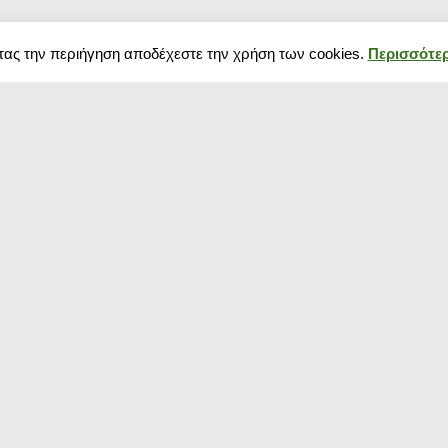
τας την περιήγηση αποδέχεστε την χρήση των cookies.
Περισσότερ
Δημοφιλή κουπόνια
Blog
Κουπόνια σούπερ μάρκετ
Black Friday 202
Κουπόνια Spartoo
πως να προετοιμ
Κουπόνια Media Markt
Χειμερινές εκπτ
Κουπόνια για ρούχα
αρχίζουν και πό
Κουπόνια pampers
Black Friday 20
Κουπόνια Temu
Πότε πέφτουν?
Κουπόνια E-shop
Οι καλοκαιρινές
Κουπόνι για Παπούτσια
ξεκίνησαν! Δείτ
Κουπόνια για πάνες
εκπτώσεις που 
Κουπόνι TopHost
shops
Κουπόνια αεροπορικά
Κουπόνια Aegean Airlines
Κουπόνια για γυαλιά ηλίου