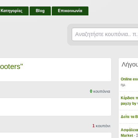
Κατηγορίες
Blog
Επικοινωνία
Λήγου
cooters"
Online e
ημ.
0
κουπόνια
Κέρδισε π
payzy b
Δείτε τα 
1
κουπόνι
Ασφάλεια
Market
- 