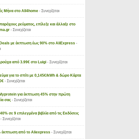
ς Μήνα στο All4home
- Συνεχίζεται
παρόχους ρεύματος, επίλεξε και άλλαξε στο
vma.gr
- Συνεχίζεται
 Deals με έκπτωση έως 90% στο AliExpress
-
ι
 ρούχα από 3.99€ στο Luigi
- Συνεχίζεται
εύμα για το σπίτι με 0,145€/kWh & δώρο Κάρτα
50€
- Συνεχίζεται
Myprotein για έκπτωση 45% στην πρώτη
ία σας
- Συνεχίζεται
40% σε 9 επιλεγμένα βιβλία από τις Εκδόσεις
ς
- Συνεχίζεται
 έκπτωση από το Aliexpress
- Συνεχίζεται