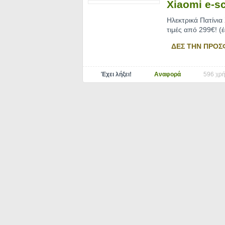
Xiaomi e-sc
Ηλεκτρικά Πατίνια
τιμές από 299€! (
ΔΕΣ ΤΗΝ ΠΡΟΣ
Έχει λήξει!
Αναφορά
596 χρή