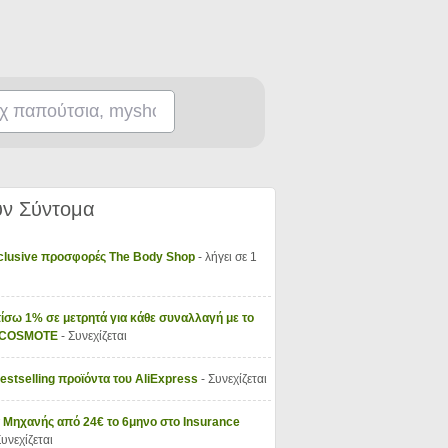
ν Σύντομα
xclusive προσφορές The Body Shop
- λήγει σε 1
ίσω 1% σε μετρητά για κάθε συναλλαγή με το
y COSMOTE
- Συνεχίζεται
Bestselling προϊόντα του AliExpress
- Συνεχίζεται
 Μηχανής από 24€ το 6μηνο στο Insurance
Συνεχίζεται