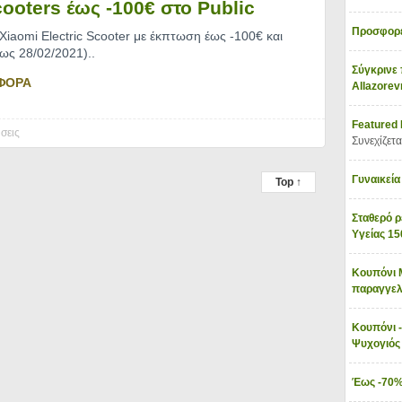
ooters έως -100€ στο Public
Προσφορέ
 Xiaomi Electric Scooter με έκπτωση έως -100€ και
έως 28/02/2021)
..
Σύγκρινε 
ΦΟΡΑ
Allazore
Featured
σεις
Συνεχίζετα
Γυναικεία
Top ↑
Σταθερό ρ
Υγείας 1
Κουπόνι 
παραγγελ
Κουπόνι -
Ψυχογιό
Έως -70%