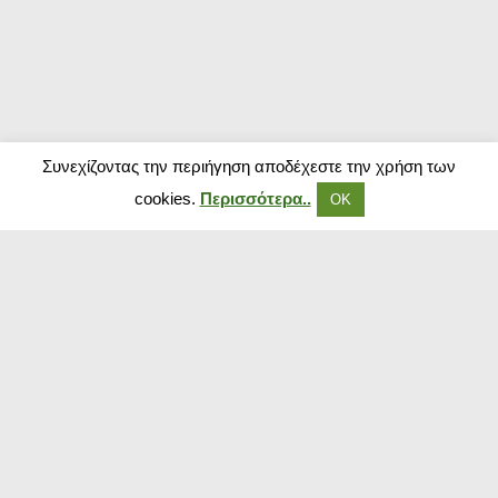
Συνεχίζοντας την περιήγηση αποδέχεστε την χρήση των
cookies.
Περισσότερα..
ΟΚ
Δημοφιλή Καταστήματα
Kouzinika
Magenta Insurance
Paraxenies
Tsoukalas
The Brands Store
Insurance Market
The Fashion Project