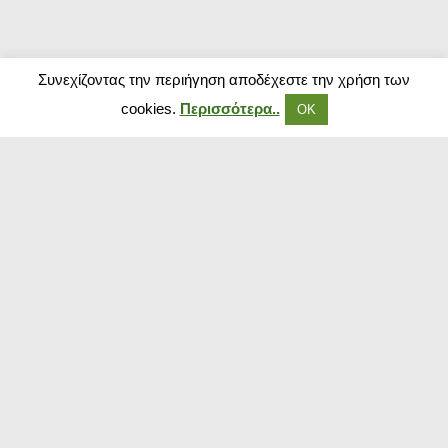
Συνεχίζοντας την περιήγηση αποδέχεστε την χρήση των
cookies.
Περισσότερα..
ΟΚ
Δημοφιλή Καταστήματα
Kouzinika
Magenta Insurance
Paraxenies
Tsoukalas
The Brands Store
Insurance Market
The Fashion Project
Booking.com
Sugarfree