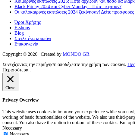
Χειμερινές εκπτώσεις 2025: Πότε αρχίζουν και πόσο θα διαρ
Black Friday 2024 και Cyber Monday – Πότε πέφτουν?
Οι καλοκαιρινές εκπτώσεις 2024 ξεκίνησαν! Δείτε προσφορές
Όροι Χρήσης
E-shops
Blog
Στείλε ένα κουπόνι
Επικοινωνία
Copyright © 2026 | Created by
MONDO.GR
Συνεχίζοντας την περιήγηση αποδέχεστε την χρήση των cookies.
Περ
Περισσότερα..
Close
Privacy Overview
This website uses cookies to improve your experience while you navigat
working of basic functionalities of the website. We also use third-pa
consent. You also have the option to opt-out of these cookies. But op
Necessary
Necessary