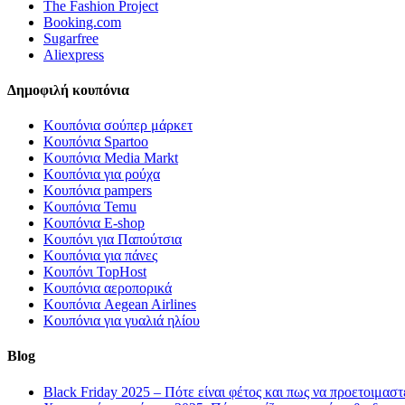
The Fashion Project
Booking.com
Sugarfree
Aliexpress
Δημοφιλή κουπόνια
Κουπόνια σούπερ μάρκετ
Κουπόνια Spartoo
Κουπόνια Media Markt
Κουπόνια για ρούχα
Κουπόνια pampers
Κουπόνια Temu
Κουπόνια E-shop
Κουπόνι για Παπούτσια
Κουπόνια για πάνες
Κουπόνι TopHost
Κουπόνια αεροπορικά
Κουπόνια Aegean Airlines
Κουπόνια για γυαλιά ηλίου
Blog
Black Friday 2025 – Πότε είναι φέτος και πως να προετοιμαστ