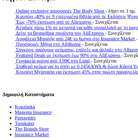
Online exclusive προσφορές The Body Shop
- λήγει σε 1 ημ.
Κουπόνι -40% σε 9 επιλεγμένα βιβλία από τις Εκδόσεις Ψυχ
Έως -70% έκπτωση από το Aliexpress
- Συνεχίζεται
Κέρδισε πίσω 1% σε μετρητά για κάθε συναλλαγή με το 
Δείτε τα Bestselling προϊόντα του AliExpress
- Συνεχίζεται
Ασφάλεια Μηχανής από 24€ το 6μηνο στο Insurance Market
-
Προσφορές Μήνα στο All4home
- Συνεχίζεται
Σύγκρινε παρόχους ρεύματος, επίλεξε και άλλαξε στο Allazo
Featured Deals με έκπτωση έως 90% στο AliExpress
- Συνεχί
Γυναικεία ρούχα από 3.99€ στο Luigi
- Συνεχίζεται
Σταθερό ρεύμα για το σπίτι με 0,145€/kWh & δώρο Κάρτα Υ
Κουπόνι Myprotein για έκπτωση 45% στην πρώτη παραγγελί
Δημοφιλή Καταστήματα
Kouzinika
Magenta Insurance
Paraxenies
Tsoukalas
The Brands Store
Insurance Market