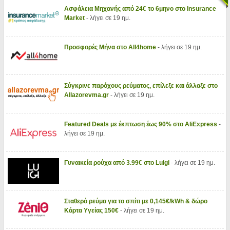
Ασφάλεια Μηχανής από 24€ το 6μηνο στο Insurance
Market
- λήγει σε 19 ημ.
Προσφορές Μήνα στο All4home
- λήγει σε 19 ημ.
Σύγκρινε παρόχους ρεύματος, επίλεξε και άλλαξε στο
Allazorevma.gr
- λήγει σε 19 ημ.
Featured Deals με έκπτωση έως 90% στο AliExpress
-
λήγει σε 19 ημ.
Γυναικεία ρούχα από 3.99€ στο Luigi
- λήγει σε 19 ημ.
Σταθερό ρεύμα για το σπίτι με 0,145€/kWh & δώρο
Κάρτα Υγείας 150€
- λήγει σε 19 ημ.