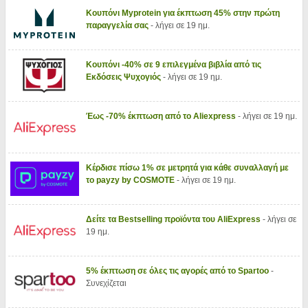
Κουπόνι Myprotein για έκπτωση 45% στην πρώτη
παραγγελία σας
- λήγει σε 19 ημ.
Κουπόνι -40% σε 9 επιλεγμένα βιβλία από τις
Εκδόσεις Ψυχογιός
- λήγει σε 19 ημ.
Έως -70% έκπτωση από το Aliexpress
- λήγει σε 19 ημ.
Κέρδισε πίσω 1% σε μετρητά για κάθε συναλλαγή με
το payzy by COSMOTE
- λήγει σε 19 ημ.
Δείτε τα Bestselling προϊόντα του AliExpress
- λήγει σε
19 ημ.
5% έκπτωση σε όλες τις αγορές από το Spartoo
-
Συνεχίζεται