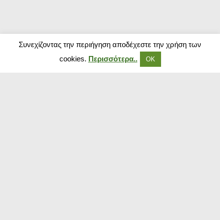
Συνεχίζοντας την περιήγηση αποδέχεστε την χρήση των
cookies.
Περισσότερα..
ΟΚ
Δημοφιλή Καταστήματα
Kouzinika
Magenta Insurance
Paraxenies
Tsoukalas
The Brands Store
Insurance Market
The Fashion Project
Booking.com
Sugarfree