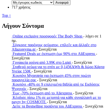
717 χρήσεις
Top ↑
Λήγουν Σύντομα
Online exclusive προσφορές The Body Shop
- λήγει σε 1
ημ.
Σύγκρινε παρόχους ρεύματος, επίλεξε και άλλαξε στο
Allazorevma.gr
- Συνεχίζεται
Featured Deals με έκπτωση έως 90% στο AliExpress
-
Συνεχίζεται
Γυναικεία ρούχα από 3.99€ στο Luigi
- Συνεχίζεται
Σταθερό ρεύμα για το σπίτι με 0,145€/kWh & δώρο Κάρτα
Υγείας 150€
- Συνεχίζεται
Κουπόνι Myprotein για έκπτωση 45% στην πρώτη
παραγγελία σας
- Συνεχίζεται
Κουπόνι -40% σε 9 επιλεγμένα βιβλία από τις Εκδόσεις
Ψυχογιός
- Συνεχίζεται
Έως -70% έκπτωση από το Aliexpress
- Συνεχίζεται
Κέρδισε πίσω 1% σε μετρητά για κάθε συναλλαγή με το
payzy by COSMOTE
- Συνεχίζεται
Δείτε τα Bestselling προϊόντα του AliExpress
- Συνεχίζεται