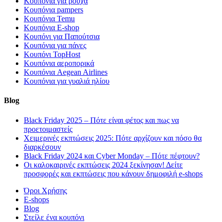
Κουπόνια για ρούχα
Κουπόνια pampers
Κουπόνια Temu
Κουπόνια E-shop
Κουπόνι για Παπούτσια
Κουπόνια για πάνες
Κουπόνι TopHost
Κουπόνια αεροπορικά
Κουπόνια Aegean Airlines
Κουπόνια για γυαλιά ηλίου
Blog
Black Friday 2025 – Πότε είναι φέτος και πως να
προετοιμαστείς
Χειμερινές εκπτώσεις 2025: Πότε αρχίζουν και πόσο θα
διαρκέσουν
Black Friday 2024 και Cyber Monday – Πότε πέφτουν?
Οι καλοκαιρινές εκπτώσεις 2024 ξεκίνησαν! Δείτε
προσφορές και εκπτώσεις που κάνουν δημοφιλή e-shops
Όροι Χρήσης
E-shops
Blog
Στείλε ένα κουπόνι