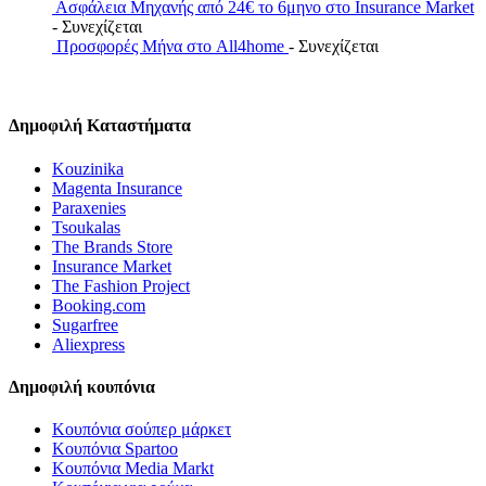
Ασφάλεια Μηχανής από 24€ το 6μηνο στο Insurance Market
- Συνεχίζεται
Προσφορές Μήνα στο All4home
- Συνεχίζεται
Δημοφιλή Καταστήματα
Kouzinika
Magenta Insurance
Paraxenies
Tsoukalas
The Brands Store
Insurance Market
The Fashion Project
Booking.com
Sugarfree
Aliexpress
Δημοφιλή κουπόνια
Κουπόνια σούπερ μάρκετ
Κουπόνια Spartoo
Κουπόνια Media Markt