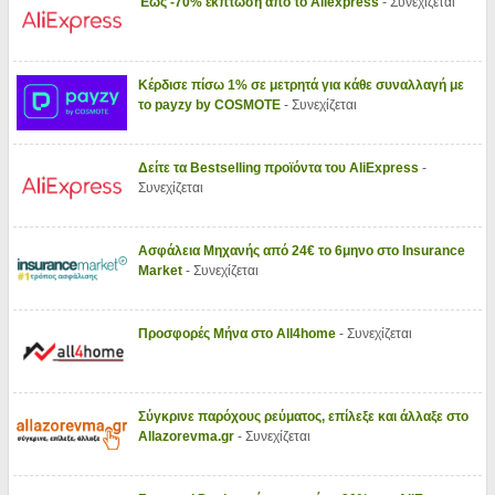
Έως -70% έκπτωση από το Aliexpress
- Συνεχίζεται
Κέρδισε πίσω 1% σε μετρητά για κάθε συναλλαγή με
το payzy by COSMOTE
- Συνεχίζεται
Δείτε τα Bestselling προϊόντα του AliExpress
-
Συνεχίζεται
Ασφάλεια Μηχανής από 24€ το 6μηνο στο Insurance
Market
- Συνεχίζεται
Προσφορές Μήνα στο All4home
- Συνεχίζεται
Σύγκρινε παρόχους ρεύματος, επίλεξε και άλλαξε στο
Allazorevma.gr
- Συνεχίζεται