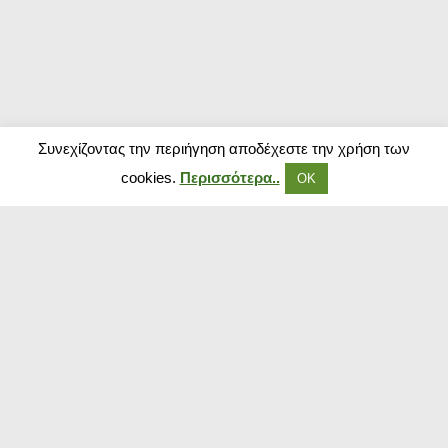
Συνεχίζοντας την περιήγηση αποδέχεστε την χρήση των
cookies.
Περισσότερα..
ΟΚ
Δημοφιλή Καταστήματα
Kouzinika
Magenta Insurance
Paraxenies
Tsoukalas
The Brands Store
Insurance Market
The Fashion Project