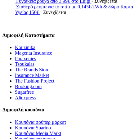
Γυναικεία ρούχα από 3.99€ στο Luigi
- Συνεχίζεται
Σταθερό ρεύμα για το σπίτι με 0,145€/kWh & δώρο Κάρτα
Υγείας 150€
- Συνεχίζεται
Δημοφιλή Καταστήματα
Kouzinika
Magenta Insurance
Paraxenies
Tsoukalas
The Brands Store
Insurance Market
The Fashion Project
Booking.com
Sugarfree
Aliexpress
Δημοφιλή κουπόνια
Κουπόνια σούπερ μάρκετ
Κουπόνια Spartoo
Κουπόνια Media Markt
Κουπόνια για ρούχα