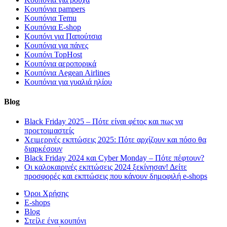
Κουπόνια pampers
Κουπόνια Temu
Κουπόνια E-shop
Κουπόνι για Παπούτσια
Κουπόνια για πάνες
Κουπόνι TopHost
Κουπόνια αεροπορικά
Κουπόνια Aegean Airlines
Κουπόνια για γυαλιά ηλίου
Blog
Black Friday 2025 – Πότε είναι φέτος και πως να
προετοιμαστείς
Χειμερινές εκπτώσεις 2025: Πότε αρχίζουν και πόσο θα
διαρκέσουν
Black Friday 2024 και Cyber Monday – Πότε πέφτουν?
Οι καλοκαιρινές εκπτώσεις 2024 ξεκίνησαν! Δείτε
προσφορές και εκπτώσεις που κάνουν δημοφιλή e-shops
Όροι Χρήσης
E-shops
Blog
Στείλε ένα κουπόνι