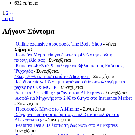
632 χρήσεις
1
2
››
Top ↑
Λήγουν Σύντομα
Online exclusive προσφορές The Body Shop
- λήγει
Σήμερα!
Κουπόνι Myprotein για έκπτωση 45% στην πρώτη
παραγγελία σας
- Συνεχίζεται
Κουπόνι -40% σε 9 επιλεγμένα βιβλία από τις Εκδόσεις
Ψυχογιός
- Συνεχίζεται
Έως -70% έκπτωση από το Aliexpress
- Συνεχίζεται
Κέρδισε πίσω 1% σε μετρητά για κάθε συναλλαγή με το
payzy by COSMOTE
- Συνεχίζεται
Δείτε τα Bestselling προϊόντα του AliExpress
- Συνεχίζεται
Ασφάλεια Μηχανής από 24€ το 6μηνο στο Insurance Market
- Συνεχίζεται
Προσφορές Μήνα στο All4home
- Συνεχίζεται
Σύγκρινε παρόχους ρεύματος, επίλεξε και άλλαξε στο
Allazorevma.gr
- Συνεχίζεται
Featured Deals με έκπτωση έως 90% στο AliExpress
-
Συνεχίζεται