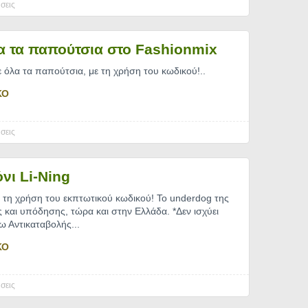
σεις
α τα παπούτσια στο Fashionmix
όλα τα παπούτσια, με τη χρήση του κωδικού!
..
ΚΟ
σεις
νι Li-Ning
τη χρήση του εκπτωτικού κωδικού! Το underdog της
 και υπόδησης, τώρα και στην Ελλάδα. *Δεν ισχύει
ω Αντικαταβολής.
..
ΚΟ
σεις