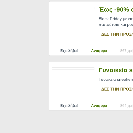
Έως -90% σ
Black Friday με ε
παπούτσια και ρο
ΔΕΣ ΤΗΝ ΠΡΟΣ
Έχει λήξει!
Αναφορά
867 χρή
Γυναικεία 
Γυναικεία sneaker
ΔΕΣ ΤΗΝ ΠΡΟΣ
Έχει λήξει!
Αναφορά
864 χρή