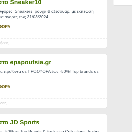
στο Sneaker10
σφορές! Sneakers, ρούχα & αξεσουάρ, με έκπτωση
για αγορές έως 31/08/2024.
..
ΦΟΡΑ
ήσεις
το epapoutsia.gr
ρα προϊόντα σε ΠΡΟΣΦΟΡΑ έως -50%! Top brands σε
ΦΟΡΑ
σεις
το JD Sports
 -50% σε Top Brands & Exclusive Collections! Ισχύει