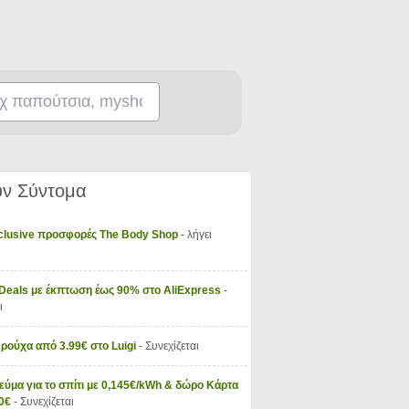
ν Σύντομα
xclusive προσφορές The Body Shop
- λήγει
 Deals με έκπτωση έως 90% στο AliExpress
-
ι
 ρούχα από 3.99€ στο Luigi
- Συνεχίζεται
εύμα για το σπίτι με 0,145€/kWh & δώρο Κάρτα
50€
- Συνεχίζεται