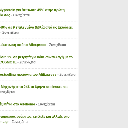
Myprotein για έκπτωση 45% στην πρώτη
ία σας
- Συνεχίζεται
40% σε 9 επιλεγμένα βιβλία από τις Εκδόσεις
ς
- Συνεχίζεται
 έκπτωση από το Aliexpress
- Συνεχίζεται
ίσω 1% σε μετρητά για κάθε συναλλαγή με το
y COSMOTE
- Συνεχίζεται
Bestselling προϊόντα του AliExpress
- Συνεχίζεται
 Μηχανής από 24€ το 6μηνο στο Insurance
Συνεχίζεται
ς Μήνα στο All4home
- Συνεχίζεται
παρόχους ρεύματος, επίλεξε και άλλαξε στο
vma.gr
- Συνεχίζεται