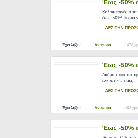
Έως -50% 
Καλοκαιρινές προ
έως -50%! Ισχύει 
ΔΕΣ ΤΗΝ ΠΡΟΣ
Έχει λήξει!
Αναφορά
1478 χρ
Έως -50% σ
Ακόμα περισσότε
ελκυστικές τιμές
..
ΔΕΣ ΤΗΝ ΠΡΟΣ
Έχει λήξει!
Αναφορά
462 χρή
Έως -50% σ
Summer Offers έως