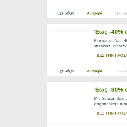
Έχει λήξει!
Αναφορά
1190 χρ
Έως -40% 
Εκπτώσεις έως -4
sneakers. Δωρεάν
ΔΕΣ ΤΗΝ ΠΡΟΣ
Έχει λήξει!
Αναφορά
1568 χρ
Έως -30% 
Mid Season Sale μ
σας sneakers πα
ΔΕΣ ΤΗΝ ΠΡΟΣ