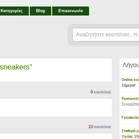
Κατηγορίες
Blog
Επικοινωνία
Λήγου
 sneakers"
Online e
Σήμερα!
0
κουπόνια
Featured
Συνεχίζετα
Γυναικεία
13
κουπόνια
Σταθερό ρ
Υγείας 1