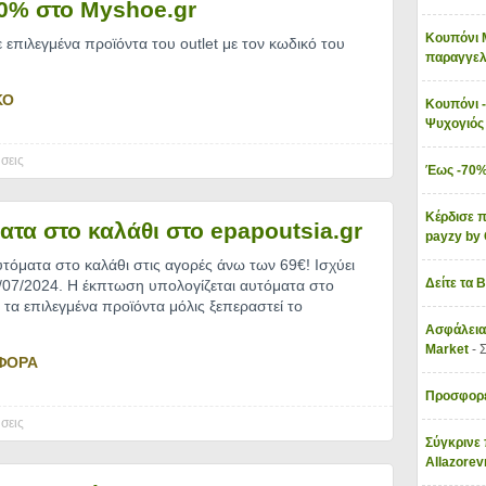
0% στο Myshoe.gr
Κουπόνι 
πιλεγμένα προϊόντα του outlet με τον κωδικό του
παραγγελ
ΚΟ
Κουπόνι -
Ψυχογιό
σεις
Έως -70%
Κέρδισε π
ατα στο καλάθι στο epapoutsia.gr
payzy b
όματα στο καλάθι στις αγορές άνω των 69€! Ισχύει
Δείτε τα 
1/07/2024. Η έκπτωση υπολογίζεται αυτόματα στο
 τα επιλεγμένα προϊόντα μόλις ξεπεραστεί το
Ασφάλεια
Market
- 
ΦΟΡΑ
Προσφορέ
σεις
Σύγκρινε 
Allazore