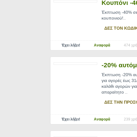
Κουπόνι -4
Έκπτωση -40% σε ε
κουπονιού!
..
ΔΕΣ ΤΟΝ ΚΩΔΙ
Έχει λήξει!
Αναφορά
474 χρή
-20% αυτόμ
Έκπτωση -20% αυτ
για αγορές έως 3
καλάθι αγορών για
απαραίτητο
..
ΔΕΣ ΤΗΝ ΠΡΟΣ
Έχει λήξει!
Αναφορά
239 χρή