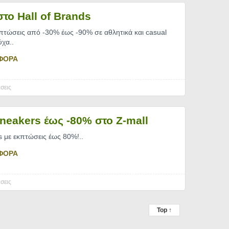
το Hall of Brands
κπτώσεις από -30% έως -90% σε αθλητικά και casual
ύχα
..
ΦΟΡΑ
σεις
sneakers έως -80% στο Z-mall
s με εκπτώσεις έως 80%!
..
ΦΟΡΑ
σεις
Top ↑