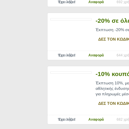
Έχει λήξει!
Αναφορά
692 χρή
-20% σε όλ
Έκπτωση -20% σε 
ΔΕΣ ΤΟΝ ΚΩΔΙ
Έχει λήξει!
Αναφορά
644 χρή
-10% κουπό
Έκπτωση 10%, με 
αθλητικής ένδυσης
για πληρωμές μέσ
ΔΕΣ ΤΟΝ ΚΩΔΙ
Έχει λήξει!
Αναφορά
682 χρή