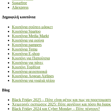
Sugarfree
Aliexpress
Δημοφιλή κουπόνια
Κουπόνια σούπερ μάρκετ
Κουπόνια Spartoo
Κουπόνια Media Markt
Κουπόνια για ρούχα
Κουπόνια pampers
Κουπόνια Temu
Κουπόνια E-shop
Κουπόνι για Παπούτσια
Κουπόνια για πάνες
Κουπόνι TopHost
Κουπόνια αεροπορικά
Κουπόνια Aegean Airlines
Κουπόνια για γυαλιά ηλίου
Blog
Black Friday 2025 – Πότε είναι φέτος και πως να προετοιμαστ
Χειμερινές εκπτώσεις 2025: Πότε αρχίζουν και πόσο θα διαρ
Black Friday 2024 και Cyber Monday – Πότε πέφτουν?