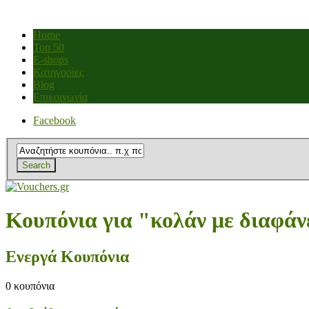
Home
Top 50
E-shops
Κατηγορίες
Blog
Επικοινωνία
Facebook
Search
Κουπόνια για "κολάν με διαφάν
Ενεργά Κουπόνια
0
κουπόνια