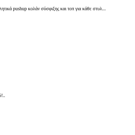
λητικά pushup κολάν σύσφιξης και τοπ για κάθε στυλ.
..
ύ!
..