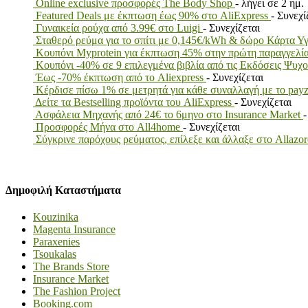
Online exclusive προσφορές The Body Shop
- λήγει σε 2 ημ.
Featured Deals με έκπτωση έως 90% στο AliExpress
- Συνεχί
Γυναικεία ρούχα από 3.99€ στο Luigi
- Συνεχίζεται
Σταθερό ρεύμα για το σπίτι με 0,145€/kWh & δώρο Κάρτα Υ
Κουπόνι Myprotein για έκπτωση 45% στην πρώτη παραγγελί
Κουπόνι -40% σε 9 επιλεγμένα βιβλία από τις Εκδόσεις Ψυχ
Έως -70% έκπτωση από το Aliexpress
- Συνεχίζεται
Κέρδισε πίσω 1% σε μετρητά για κάθε συναλλαγή με το 
Δείτε τα Bestselling προϊόντα του AliExpress
- Συνεχίζεται
Ασφάλεια Μηχανής από 24€ το 6μηνο στο Insurance Market
-
Προσφορές Μήνα στο All4home
- Συνεχίζεται
Σύγκρινε παρόχους ρεύματος, επίλεξε και άλλαξε στο Allazo
Δημοφιλή Καταστήματα
Kouzinika
Magenta Insurance
Paraxenies
Tsoukalas
The Brands Store
Insurance Market
The Fashion Project
Booking.com