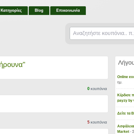
Κατηγορίες
Blog
Επικοινωνία
Λήγου
πήρουνα"
Online e
ημ.
0
κουπόνια
Κέρδισε π
payzy b
Δείτε τα 
5
κουπόνια
Ασφάλεια
Market
- 