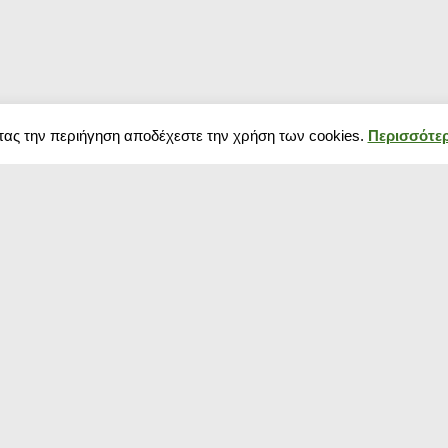
τας την περιήγηση αποδέχεστε την χρήση των cookies.
Περισσότερ
Δημοφιλή κουπόνια
Blog
Κουπόνια σούπερ μάρκετ
Black Friday 202
Κουπόνια Spartoo
πως να προετοιμ
Κουπόνια Media Markt
Χειμερινές εκπτ
Κουπόνια για ρούχα
αρχίζουν και πό
Κουπόνια pampers
Black Friday 20
Κουπόνια Temu
Πότε πέφτουν?
Κουπόνια E-shop
Οι καλοκαιρινές
Κουπόνι για Παπούτσια
ξεκίνησαν! Δείτ
Κουπόνια για πάνες
εκπτώσεις που 
Κουπόνι TopHost
shops
Κουπόνια αεροπορικά