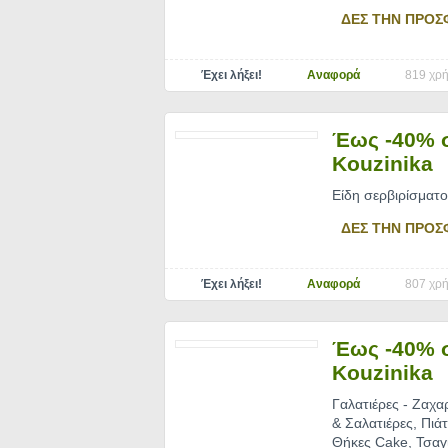
ΔΕΣ ΤΗΝ ΠΡΟΣ
Έχει λήξει!
Αναφορά
819 χρή
Έως -40% σ
Kouzinika
Είδη σερβιρίσματο
ΔΕΣ ΤΗΝ ΠΡΟΣ
Έχει λήξει!
Αναφορά
807 χρή
Έως -40% σ
Kouzinika
Γαλατιέρες - Ζαχ
& Σαλατιέρες, Πιά
Θήκες Cake, Τσαγ