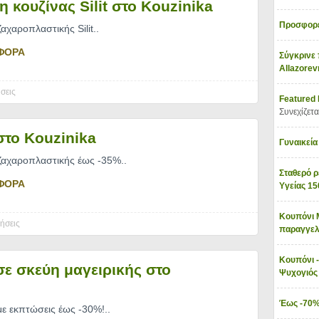
η κουζίνας Silit στο Kouzinika
Προσφορέ
ζαχαροπλαστικής Silit
..
ΦΟΡΑ
Σύγκρινε 
Allazore
σεις
Featured
Συνεχίζετα
το Kouzinika
Γυναικεία
 ζαχαροπλαστικής έως -35%
..
Σταθερό ρ
ΦΟΡΑ
Υγείας 1
Κουπόνι 
ήσεις
παραγγελ
Κουπόνι -
ε σκεύη μαγειρικής στο
Ψυχογιό
Έως -70%
με εκπτώσεις έως -30%!
..