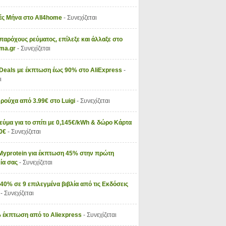
ς Μήνα στο All4home
- Συνεχίζεται
παρόχους ρεύματος, επίλεξε και άλλαξε στο
vma.gr
- Συνεχίζεται
 Deals με έκπτωση έως 90% στο AliExpress
-
ι
 ρούχα από 3.99€ στο Luigi
- Συνεχίζεται
εύμα για το σπίτι με 0,145€/kWh & δώρο Κάρτα
50€
- Συνεχίζεται
Myprotein για έκπτωση 45% στην πρώτη
ία σας
- Συνεχίζεται
40% σε 9 επιλεγμένα βιβλία από τις Εκδόσεις
ς
- Συνεχίζεται
 έκπτωση από το Aliexpress
- Συνεχίζεται