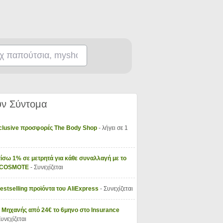
ν Σύντομα
xclusive προσφορές The Body Shop
- λήγει σε 1
ίσω 1% σε μετρητά για κάθε συναλλαγή με το
y COSMOTE
- Συνεχίζεται
Bestselling προϊόντα του AliExpress
- Συνεχίζεται
 Μηχανής από 24€ το 6μηνο στο Insurance
Συνεχίζεται