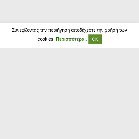
Συνεχίζοντας την περιήγηση αποδέχεστε την χρήση των
cookies.
Περισσότερα..
ΟΚ
Δημοφιλή Καταστήματα
Kouzinika
Magenta Insurance
Paraxenies
Tsoukalas
The Brands Store
Insurance Market
The Fashion Project
Booking.com
Sugarfree