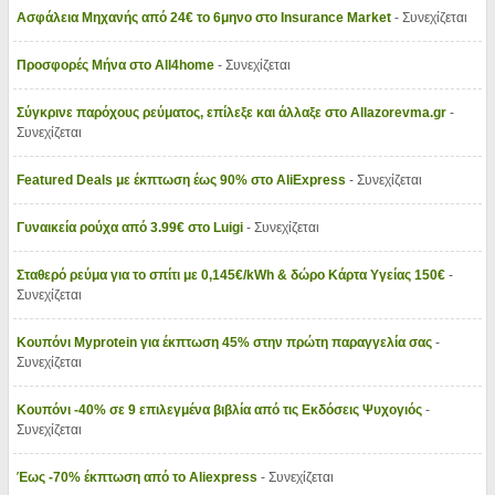
Ασφάλεια Μηχανής από 24€ το 6μηνο στο Insurance Market
- Συνεχίζεται
Προσφορές Μήνα στο All4home
- Συνεχίζεται
Σύγκρινε παρόχους ρεύματος, επίλεξε και άλλαξε στο Allazorevma.gr
-
Συνεχίζεται
Featured Deals με έκπτωση έως 90% στο AliExpress
- Συνεχίζεται
Γυναικεία ρούχα από 3.99€ στο Luigi
- Συνεχίζεται
Σταθερό ρεύμα για το σπίτι με 0,145€/kWh & δώρο Κάρτα Υγείας 150€
-
Συνεχίζεται
Κουπόνι Myprotein για έκπτωση 45% στην πρώτη παραγγελία σας
-
Συνεχίζεται
Κουπόνι -40% σε 9 επιλεγμένα βιβλία από τις Εκδόσεις Ψυχογιός
-
Συνεχίζεται
Έως -70% έκπτωση από το Aliexpress
- Συνεχίζεται