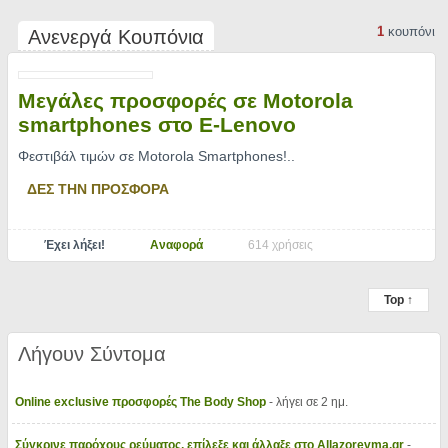
1
κουπόνι
Ανενεργά Κουπόνια
Μεγάλες προσφορές σε Motorola
smartphones στο E-Lenovo
Φεστιβάλ τιμών σε Motorola Smartphones!
..
ΔΕΣ ΤΗΝ ΠΡΟΣΦΟΡΑ
Έχει λήξει!
Αναφορά
614 χρήσεις
Top ↑
Λήγουν Σύντομα
Online exclusive προσφορές The Body Shop
- λήγει σε 2 ημ.
Σύγκρινε παρόχους ρεύματος, επίλεξε και άλλαξε στο Allazorevma.gr
-