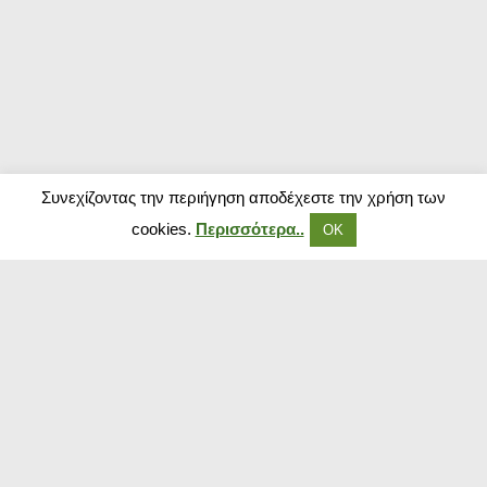
Συνεχίζοντας την περιήγηση αποδέχεστε την χρήση των
cookies.
Περισσότερα..
ΟΚ
Δημοφιλή Καταστήματα
Kouzinika
Magenta Insurance
Paraxenies
Tsoukalas
The Brands Store
Insurance Market