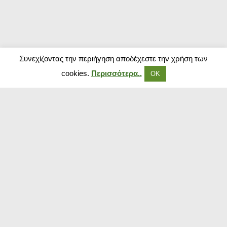
Συνεχίζοντας την περιήγηση αποδέχεστε την χρήση των
cookies.
Περισσότερα..
ΟΚ
Δημοφιλή Καταστήματα
Kouzinika
Magenta Insurance
Paraxenies
Tsoukalas
The Brands Store
Insurance Market
The Fashion Project
Booking.com