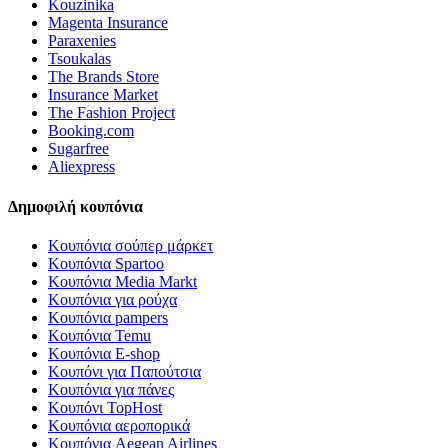
Kouzinika
Magenta Insurance
Paraxenies
Tsoukalas
The Brands Store
Insurance Market
The Fashion Project
Booking.com
Sugarfree
Aliexpress
Δημοφιλή κουπόνια
Κουπόνια σούπερ μάρκετ
Κουπόνια Spartoo
Κουπόνια Media Markt
Κουπόνια για ρούχα
Κουπόνια pampers
Κουπόνια Temu
Κουπόνια E-shop
Κουπόνι για Παπούτσια
Κουπόνια για πάνες
Κουπόνι TopHost
Κουπόνια αεροπορικά
Κουπόνια Aegean Airlines