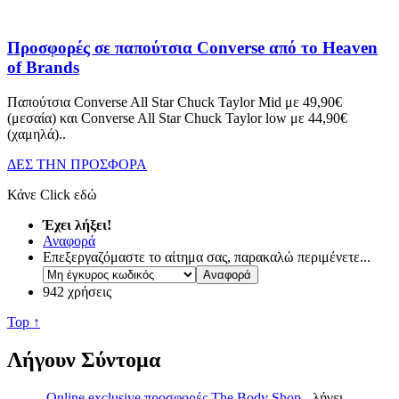
Προσφορές σε παπούτσια Converse από το Heaven
of Brands
Παπούτσια Converse All Star Chuck Taylor Mid με 49,90€
(μεσαία) και Converse All Star Chuck Taylor low με 44,90€
(χαμηλά)
..
ΔΕΣ ΤΗΝ ΠΡΟΣΦΟΡΑ
Κάνε Click εδώ
Έχει λήξει!
Αναφορά
Επεξεργαζόμαστε το αίτημα σας, παρακαλώ περιμένετε...
942 χρήσεις
Top ↑
Λήγουν Σύντομα
Online exclusive προσφορές The Body Shop
- λήγει