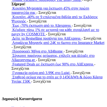
Σήμερα!
Κουπόνι Myprotein για έκπτωση 45% στην πρώτη
παραγγελία σας
- Συνεχίζεται
Κουπόνι -40% σε 9 επιλεγμένα βιβλία από τις Εκδόσεις
Ψυχογιός
- Συνεχίζεται
Έως -70% έκπτωση από το Aliexpress
- Συνεχίζεται
Κέρδισε πίσω 1% σε μετρητά για κάθε συναλλαγή με το
payzy by COSMOTE
- Συνεχίζεται
Δείτε τα Bestselling προϊόντα του AliExpress
- Συνεχίζεται
Ασφάλεια Μηχανής από 24€ το 6μηνο στο Insurance Market
- Συνεχίζεται
Προσφορές Μήνα στο All4home
- Συνεχίζεται
Σύγκρινε παρόχους ρεύματος, επίλεξε και άλλαξε στο
Allazorevma.gr
- Συνεχίζεται
Featured Deals με έκπτωση έως 90% στο AliExpress
-
Συνεχίζεται
Γυναικεία ρούχα από 3.99€ στο Luigi
- Συνεχίζεται
Σταθερό ρεύμα για το σπίτι με 0,145€/kWh & δώρο Κάρτα
Υγείας 150€
- Συνεχίζεται
Δημοφιλή Καταστήματα