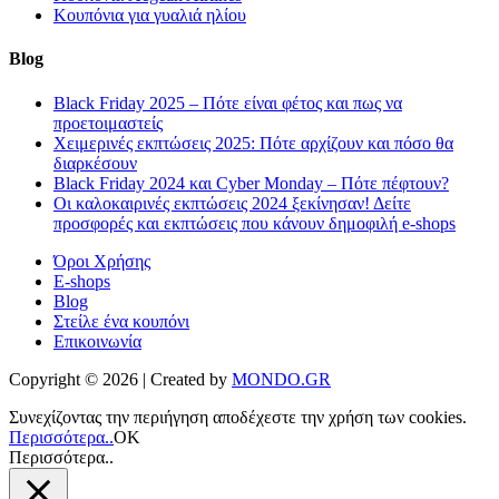
Κουπόνια για γυαλιά ηλίου
Blog
Black Friday 2025 – Πότε είναι φέτος και πως να
προετοιμαστείς
Χειμερινές εκπτώσεις 2025: Πότε αρχίζουν και πόσο θα
διαρκέσουν
Black Friday 2024 και Cyber Monday – Πότε πέφτουν?
Οι καλοκαιρινές εκπτώσεις 2024 ξεκίνησαν! Δείτε
προσφορές και εκπτώσεις που κάνουν δημοφιλή e-shops
Όροι Χρήσης
E-shops
Blog
Στείλε ένα κουπόνι
Επικοινωνία
Copyright © 2026 | Created by
MONDO.GR
Συνεχίζοντας την περιήγηση αποδέχεστε την χρήση των cookies.
Περισσότερα..
ΟΚ
Περισσότερα..