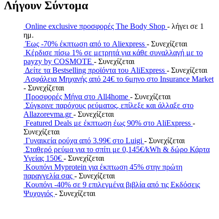
Λήγουν Σύντομα
Online exclusive προσφορές The Body Shop
- λήγει σε 1
ημ.
Έως -70% έκπτωση από το Aliexpress
- Συνεχίζεται
Κέρδισε πίσω 1% σε μετρητά για κάθε συναλλαγή με το
payzy by COSMOTE
- Συνεχίζεται
Δείτε τα Bestselling προϊόντα του AliExpress
- Συνεχίζεται
Ασφάλεια Μηχανής από 24€ το 6μηνο στο Insurance Market
- Συνεχίζεται
Προσφορές Μήνα στο All4home
- Συνεχίζεται
Σύγκρινε παρόχους ρεύματος, επίλεξε και άλλαξε στο
Allazorevma.gr
- Συνεχίζεται
Featured Deals με έκπτωση έως 90% στο AliExpress
-
Συνεχίζεται
Γυναικεία ρούχα από 3.99€ στο Luigi
- Συνεχίζεται
Σταθερό ρεύμα για το σπίτι με 0,145€/kWh & δώρο Κάρτα
Υγείας 150€
- Συνεχίζεται
Κουπόνι Myprotein για έκπτωση 45% στην πρώτη
παραγγελία σας
- Συνεχίζεται
Κουπόνι -40% σε 9 επιλεγμένα βιβλία από τις Εκδόσεις
Ψυχογιός
- Συνεχίζεται