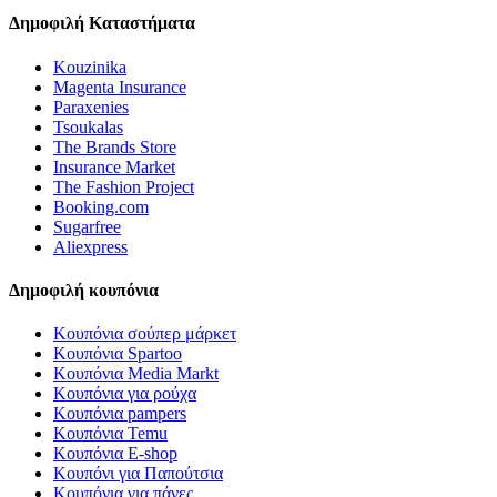
Δημοφιλή Καταστήματα
Kouzinika
Magenta Insurance
Paraxenies
Tsoukalas
The Brands Store
Insurance Market
The Fashion Project
Booking.com
Sugarfree
Aliexpress
Δημοφιλή κουπόνια
Κουπόνια σούπερ μάρκετ
Κουπόνια Spartoo
Κουπόνια Media Markt
Κουπόνια για ρούχα
Κουπόνια pampers
Κουπόνια Temu
Κουπόνια E-shop
Κουπόνι για Παπούτσια
Κουπόνια για πάνες