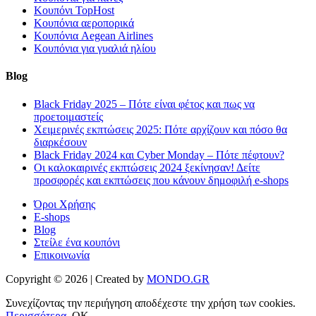
Κουπόνι TopHost
Κουπόνια αεροπορικά
Κουπόνια Aegean Airlines
Κουπόνια για γυαλιά ηλίου
Blog
Black Friday 2025 – Πότε είναι φέτος και πως να
προετοιμαστείς
Χειμερινές εκπτώσεις 2025: Πότε αρχίζουν και πόσο θα
διαρκέσουν
Black Friday 2024 και Cyber Monday – Πότε πέφτουν?
Οι καλοκαιρινές εκπτώσεις 2024 ξεκίνησαν! Δείτε
προσφορές και εκπτώσεις που κάνουν δημοφιλή e-shops
Όροι Χρήσης
E-shops
Blog
Στείλε ένα κουπόνι
Επικοινωνία
Copyright © 2026 | Created by
MONDO.GR
Συνεχίζοντας την περιήγηση αποδέχεστε την χρήση των cookies.
Περισσότερα..
ΟΚ