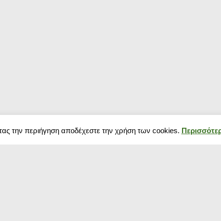
τας την περιήγηση αποδέχεστε την χρήση των cookies.
Περισσότερ
Δημοφιλή κουπόνια
Blog
Κουπόνια σούπερ μάρκετ
Black Friday 202
Κουπόνια Spartoo
πως να προετοιμ
Κουπόνια Media Markt
Χειμερινές εκπτ
Κουπόνια για ρούχα
αρχίζουν και πό