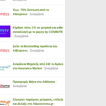
Έως -70% έκπτωση από το
Aliexpress
- Συνεχίζεται
Κέρδισε πίσω 1% σε μετρητά για κάθε
συναλλαγή με το payzy by COSMOTE
- Συνεχίζεται
Δείτε τα Bestselling προϊόντα του
AliExpress
- Συνεχίζεται
Ασφάλεια Μηχανής από 24€ το 6μηνο
στο Insurance Market
- Συνεχίζεται
Προσφορές Μήνα στο All4home
-
Συνεχίζεται
Σύγκρινε παρόχους ρεύματος, επίλεξε
και άλλαξε στο Allazorevma.gr
-