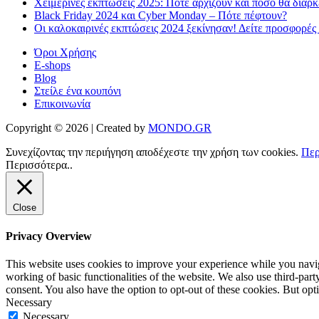
Χειμερινές εκπτώσεις 2025: Πότε αρχίζουν και πόσο θα διαρ
Black Friday 2024 και Cyber Monday – Πότε πέφτουν?
Οι καλοκαιρινές εκπτώσεις 2024 ξεκίνησαν! Δείτε προσφορές
Όροι Χρήσης
E-shops
Blog
Στείλε ένα κουπόνι
Επικοινωνία
Copyright © 2026 | Created by
MONDO.GR
Συνεχίζοντας την περιήγηση αποδέχεστε την χρήση των cookies.
Περ
Περισσότερα..
Close
Privacy Overview
This website uses cookies to improve your experience while you navigat
working of basic functionalities of the website. We also use third-pa
consent. You also have the option to opt-out of these cookies. But op
Necessary
Necessary