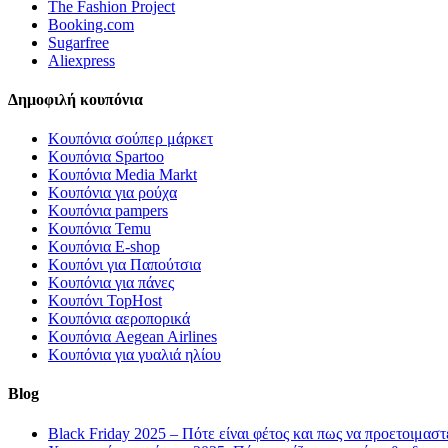
The Fashion Project
Booking.com
Sugarfree
Aliexpress
Δημοφιλή κουπόνια
Κουπόνια σούπερ μάρκετ
Κουπόνια Spartoo
Κουπόνια Media Markt
Κουπόνια για ρούχα
Κουπόνια pampers
Κουπόνια Temu
Κουπόνια E-shop
Κουπόνι για Παπούτσια
Κουπόνια για πάνες
Κουπόνι TopHost
Κουπόνια αεροπορικά
Κουπόνια Aegean Airlines
Κουπόνια για γυαλιά ηλίου
Blog
Black Friday 2025 – Πότε είναι φέτος και πως να προετοιμαστ