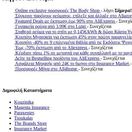
Online exclusive προσφορές The Body Shop
- λήγει
Σήμερα!
Σύγκρινε παρόχους ρεύματος, επίλεξε και άλλαξε στο Allazo
Featured Deals με έκπτωση έως 90% στο AliExpress
- Συνεχί
Γυναικεία ρούχα από 3.99€ στο Luigi
- Συνεχίζεται
Σταθερό ρεύμα για το σπίτι με 0,145€/kWh & δώρο Κάρτα Υ
Κουπόνι Myprotein για έκπτωση 45% στην πρώτη παραγγελί
Κουπόνι -40% σε 9 επιλεγμένα βιβλία από τις Εκδόσεις Ψυχ
Έως -70% έκπτωση από το Aliexpress
- Συνεχίζεται
Κέρδισε πίσω 1% σε μετρητά για κάθε συναλλαγή με το 
Δείτε τα Bestselling προϊόντα του AliExpress
- Συνεχίζεται
Ασφάλεια Μηχανής από 24€ το 6μηνο στο Insurance Market
-
Προσφορές Μήνα στο All4home
- Συνεχίζεται
Δημοφιλή Καταστήματα
Kouzinika
Magenta Insurance
Paraxenies
Tsoukalas
The Brands Store
Insurance Market