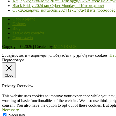
Χειμερινές εκπτώσεις 2025: Πότε αρχίζουν και πόσο θα διαρ
Black Friday 2024 και Cyber Monday – Πότε πέφτουν?
Οι καλοκαιρινές εκπτώσεις 2024 ξεκίνησαν! Δείτε προσφορές
Όροι Χρήσης
E-shops
Blog
Στείλε ένα κουπόνι
Επικοινωνία
Copyright © 2026 | Created by
MONDO.GR
Συνεχίζοντας την περιήγηση αποδέχεστε την χρήση των cookies.
Περ
Περισσότερα..
Close
Privacy Overview
This website uses cookies to improve your experience while you navigat
working of basic functionalities of the website. We also use third-pa
consent. You also have the option to opt-out of these cookies. But op
Necessary
Necessary