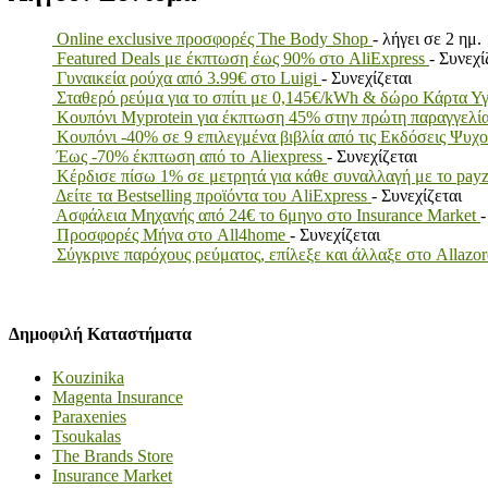
Online exclusive προσφορές The Body Shop
- λήγει σε 2 ημ.
Featured Deals με έκπτωση έως 90% στο AliExpress
- Συνεχί
Γυναικεία ρούχα από 3.99€ στο Luigi
- Συνεχίζεται
Σταθερό ρεύμα για το σπίτι με 0,145€/kWh & δώρο Κάρτα Υ
Κουπόνι Myprotein για έκπτωση 45% στην πρώτη παραγγελί
Κουπόνι -40% σε 9 επιλεγμένα βιβλία από τις Εκδόσεις Ψυχ
Έως -70% έκπτωση από το Aliexpress
- Συνεχίζεται
Κέρδισε πίσω 1% σε μετρητά για κάθε συναλλαγή με το 
Δείτε τα Bestselling προϊόντα του AliExpress
- Συνεχίζεται
Ασφάλεια Μηχανής από 24€ το 6μηνο στο Insurance Market
-
Προσφορές Μήνα στο All4home
- Συνεχίζεται
Σύγκρινε παρόχους ρεύματος, επίλεξε και άλλαξε στο Allazo
Δημοφιλή Καταστήματα
Kouzinika
Magenta Insurance
Paraxenies
Tsoukalas
The Brands Store
Insurance Market