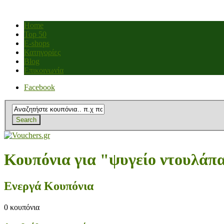
Home
Top 50
E-shops
Κατηγορίες
Blog
Επικοινωνία
Facebook
Search
Κουπόνια για "ψυγείο ντουλάπ
Ενεργά Κουπόνια
0
κουπόνια