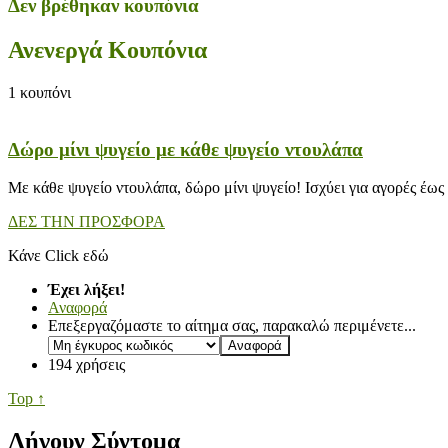
Δεν βρέθηκαν κουπόνια
Ανενεργά Κουπόνια
1
κουπόνι
Δώρο μίνι ψυγείο με κάθε ψυγείο ντουλάπα
Με κάθε ψυγείο ντουλάπα, δώρο μίνι ψυγείο! Ισχύει για αγορές έως
ΔΕΣ ΤΗΝ ΠΡΟΣΦΟΡΑ
Κάνε Click εδώ
Έχει λήξει!
Αναφορά
Επεξεργαζόμαστε το αίτημα σας, παρακαλώ περιμένετε...
194 χρήσεις
Top ↑
Λήγουν Σύντομα