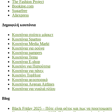
The Fashion Project
Booking.com
Sugarfree
Aliexpress
Δημοφιλή κουπόνια
Κουπόνια σούπερ μάρκετ
Κουπόνια Spartoo
Κουπόνια Media Markt
Κουπόνια για ρούχα
Κουπόνια pampers
Κουπόνια Temu
Κουπόνια E-shop
Κουπόνι για Παπούτσια
Κουπόνια για πάνες
Κουπόνι TopHost
Κουπόνια αεροπορικά
Κουπόνια Aegean Airlines
Κουπόνια για γυαλιά ηλίου
Blog
Black Friday 2025 – Πότε είναι φέτος και πως να προετοιμαστ