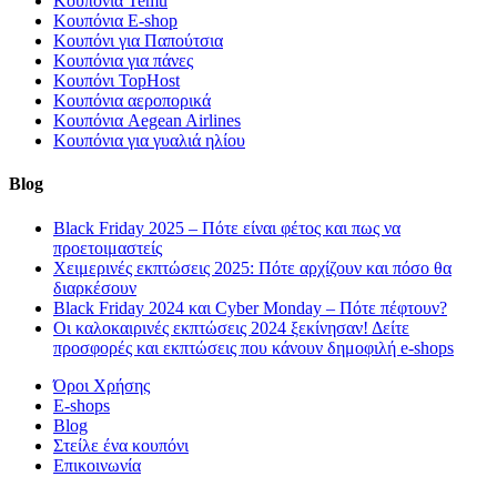
Κουπόνια Temu
Κουπόνια E-shop
Κουπόνι για Παπούτσια
Κουπόνια για πάνες
Κουπόνι TopHost
Κουπόνια αεροπορικά
Κουπόνια Aegean Airlines
Κουπόνια για γυαλιά ηλίου
Blog
Black Friday 2025 – Πότε είναι φέτος και πως να
προετοιμαστείς
Χειμερινές εκπτώσεις 2025: Πότε αρχίζουν και πόσο θα
διαρκέσουν
Black Friday 2024 και Cyber Monday – Πότε πέφτουν?
Οι καλοκαιρινές εκπτώσεις 2024 ξεκίνησαν! Δείτε
προσφορές και εκπτώσεις που κάνουν δημοφιλή e-shops
Όροι Χρήσης
E-shops
Blog
Στείλε ένα κουπόνι
Επικοινωνία