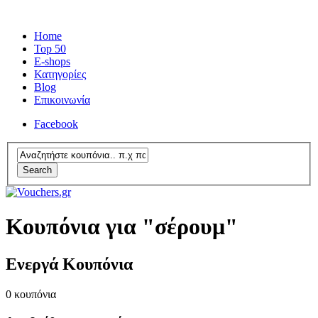
Home
Top 50
E-shops
Κατηγορίες
Blog
Επικοινωνία
Facebook
Search
Κουπόνια για "σέρουμ"
Ενεργά Κουπόνια
0
κουπόνια