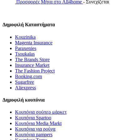
Προσφορές Μήνα στο All4home
- Συνεχίζεται
Δημοφιλή Καταστήματα
Kouzinika
Magenta Insurance
Paraxenies
Tsoukalas
The Brands Store
Insurance Market
The Fashion Project
Booking.com
Sugarfree
Aliexpress
Δημοφιλή κουπόνια
Κουπόνια σούπερ μάρκετ
Κουπόνια Spartoo
Κουπόνια Media Markt
Κουπόνια για ρούχα
Κουπόνια pampers