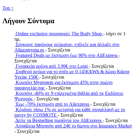
Top ↑
Λήγουν Σύντομα
Online exclusive προσφορές The Body Shop
- λήγει σε 1
ημ.
Σύγκρινε παρόχους ρεύματος, επίλεξε και άλλαξε στο
Allazorevma.gr
- Συνεχίζεται
Featured Deals με έκπτωση έως 90% στο AliExpress
-
Συνεχίζεται
Γυναικεία ρούχα από 3.99€ στο Luigi
- Συνεχίζεται
Σταθερό ρεύμα για το σπίτι με 0,145€/kWh & δώρο Κάρτα
Υγείας 150€
- Συνεχίζεται
Κουπόνι Myprotein για έκπτωση 45% στην πρώτη
παραγγελία σας
- Συνεχίζεται
Κουπόνι -40% σε 9 επιλεγμένα βιβλία από τις Εκδόσεις
Ψυχογιός
- Συνεχίζεται
Έως -70% έκπτωση από το Aliexpress
- Συνεχίζεται
Κέρδισε πίσω 1% σε μετρητά για κάθε συναλλαγή με το
payzy by COSMOTE
- Συνεχίζεται
Δείτε τα Bestselling προϊόντα του AliExpress
- Συνεχίζεται
Ασφάλεια Μηχανής από 24€ το 6μηνο στο Insurance Market
- Συνεχίζεται