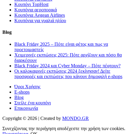
Κουπόνι TopHost
Κουπόνια αεροπορικά
Κουπόνια Aegean Airlines
Κουπόνια για γυαλιά ηλίου
Blog
Black Friday 2025 – Πότε είναι φέτος και πως να
προετοιμαστείς
Χειμερινές εκπτώσεις 2025: Πότε αρχίζουν και πόσο θα
διαρκέσουν
Black Friday 2024 και Cyber Monday – Πότε πέφτουν?
Οι καλοκαιρινές εκπτώσεις 2024 ξεκίνησαν! Δείτε
προσφορές και εκπτώσεις που κάνουν δημοφιλή e-shops
Όροι Χρήσης
E-shops
Blog
Στείλε ένα κουπόνι
Επικοινωνία
Copyright © 2026 | Created by
MONDO.GR
Συνεχίζοντας την περιήγηση αποδέχεστε την χρήση των cookies.
Περισσότερα..
ΟΚ