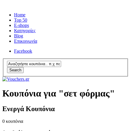
Home
Top 50
E-shops
Κατηγορίες
Blog
Επικοινωνία
Facebook
Search
Κουπόνια για "σετ φόρμας"
Ενεργά Κουπόνια
0
κουπόνια