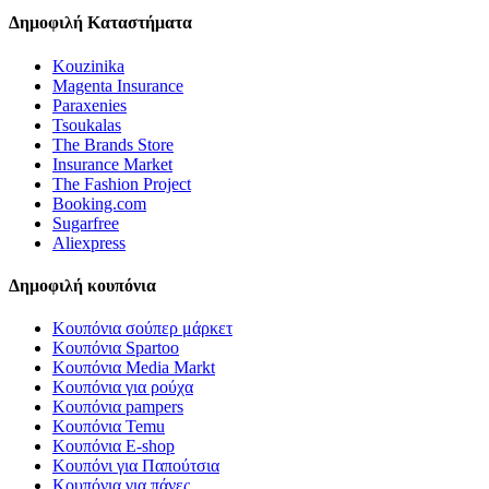
Δημοφιλή Καταστήματα
Kouzinika
Magenta Insurance
Paraxenies
Tsoukalas
The Brands Store
Insurance Market
The Fashion Project
Booking.com
Sugarfree
Aliexpress
Δημοφιλή κουπόνια
Κουπόνια σούπερ μάρκετ
Κουπόνια Spartoo
Κουπόνια Media Markt
Κουπόνια για ρούχα
Κουπόνια pampers
Κουπόνια Temu
Κουπόνια E-shop
Κουπόνι για Παπούτσια
Κουπόνια για πάνες