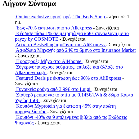
Λήγουν Σύντομα
Online exclusive προσφορές The Body Shop
- λήγει σε 1
ημ.
Έως -70% έκπτωση από το Aliexpress
- Συνεχίζεται
Κέρδισε πίσω 1% σε μετρητά για κάθε συναλλαγή με το
payzy by COSMOTE
- Συνεχίζεται
Δείτε τα Bestselling προϊόντα του AliExpress
- Συνεχίζεται
Ασφάλεια Μηχανής από 24€ το 6μηνο στο Insurance Market
- Συνεχίζεται
Προσφορές Μήνα στο All4home
- Συνεχίζεται
Σύγκρινε παρόχους ρεύματος, επίλεξε και άλλαξε στο
Allazorevma.gr
- Συνεχίζεται
Featured Deals με έκπτωση έως 90% στο AliExpress
-
Συνεχίζεται
Γυναικεία ρούχα από 3.99€ στο Luigi
- Συνεχίζεται
Σταθερό ρεύμα για το σπίτι με 0,145€/kWh & δώρο Κάρτα
Υγείας 150€
- Συνεχίζεται
Κουπόνι Myprotein για έκπτωση 45% στην πρώτη
παραγγελία σας
- Συνεχίζεται
Κουπόνι -40% σε 9 επιλεγμένα βιβλία από τις Εκδόσεις
Ψυχογιός
- Συνεχίζεται