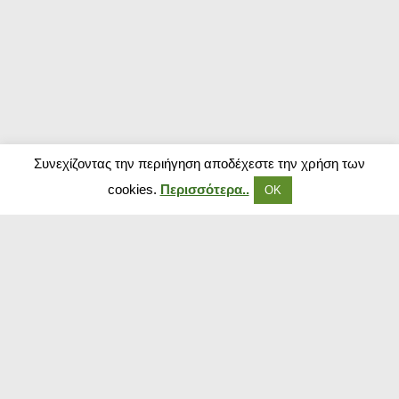
Συνεχίζοντας την περιήγηση αποδέχεστε την χρήση των
cookies.
Περισσότερα..
ΟΚ
Δημοφιλή Καταστήματα
Kouzinika
Magenta Insurance
Paraxenies
Tsoukalas
The Brands Store