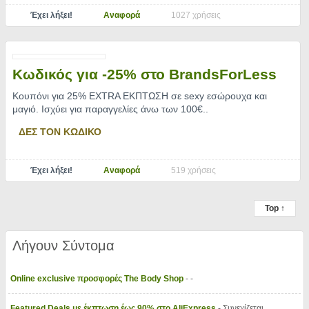
Έχει λήξει!
Αναφορά
1027 χρήσεις
Κωδικός για -25% στο BrandsForLess
Κουπόνι για 25% EXTRA ΕΚΠΤΩΣΗ σε sexy εσώρουχα και
μαγιό. Ισχύει για παραγγελίες άνω των 100€
..
ΔΕΣ ΤΟΝ ΚΩΔΙΚΟ
Έχει λήξει!
Αναφορά
519 χρήσεις
Top ↑
Λήγουν Σύντομα
Online exclusive προσφορές The Body Shop
- -
Featured Deals με έκπτωση έως 90% στο AliExpress
- Συνεχίζεται