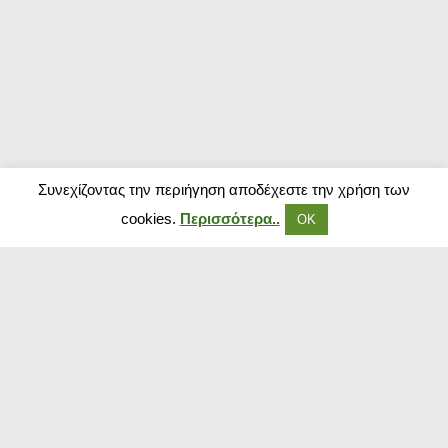
Συνεχίζοντας την περιήγηση αποδέχεστε την χρήση των
cookies.
Περισσότερα..
ΟΚ
Δημοφιλή Καταστήματα
Kouzinika
Magenta Insurance
Paraxenies
Tsoukalas
The Brands Store