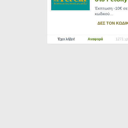
Έκπτωση -10€ σε ό
κωδικού.
..
ΔΕΣ ΤΟΝ ΚΩΔΙ
Έχει λήξει!
Αναφορά
1271 χρ