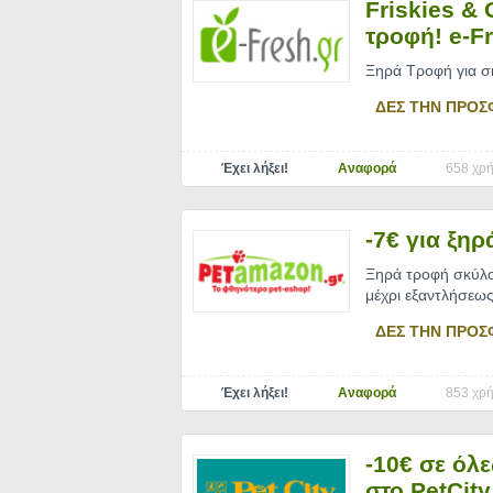
Friskies &
τροφή! e-F
Ξηρά Τροφή για σ
ΔΕΣ ΤΗΝ ΠΡΟΣ
Έχει λήξει!
Αναφορά
658 χρή
-7€ για ξη
Ξηρά τροφή σκύλου 
μέχρι εξαντλήσεω
ΔΕΣ ΤΗΝ ΠΡΟΣ
Έχει λήξει!
Αναφορά
853 χρή
-10€ σε όλ
στο PetCity