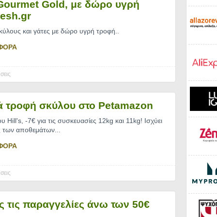
 Gourmet Gold, με δώρο υγρή
resh.gr
κύλους και γάτες με δώρο υγρή τροφή
..
ΦΟΡΑ
σεις
ρά τροφή σκύλου στο Petamazon
Hill's, -7€ για τις συσκευασίες 12kg και 11kg! Ισχύει
ς των αποθεμάτων.
..
ΦΟΡΑ
σεις
ες τις παραγγελίες άνω των 50€