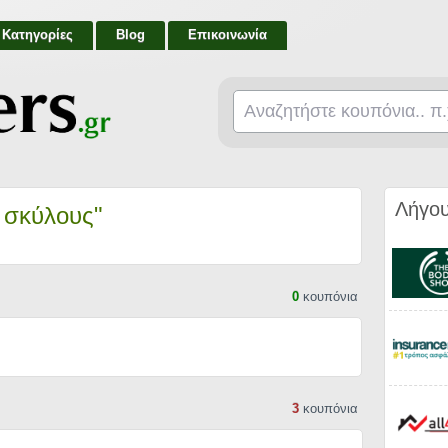
Κατηγορίες
Blog
Επικοινωνία
Λήγου
α σκύλους"
0
κουπόνια
3
κουπόνια