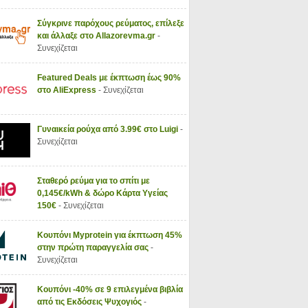
Σύγκρινε παρόχους ρεύματος, επίλεξε
και άλλαξε στο Allazorevma.gr
-
Συνεχίζεται
Featured Deals με έκπτωση έως 90%
στο AliExpress
- Συνεχίζεται
Γυναικεία ρούχα από 3.99€ στο Luigi
-
Συνεχίζεται
Σταθερό ρεύμα για το σπίτι με
0,145€/kWh & δώρο Κάρτα Υγείας
150€
- Συνεχίζεται
Κουπόνι Myprotein για έκπτωση 45%
στην πρώτη παραγγελία σας
-
Συνεχίζεται
Κουπόνι -40% σε 9 επιλεγμένα βιβλία
από τις Εκδόσεις Ψυχογιός
-