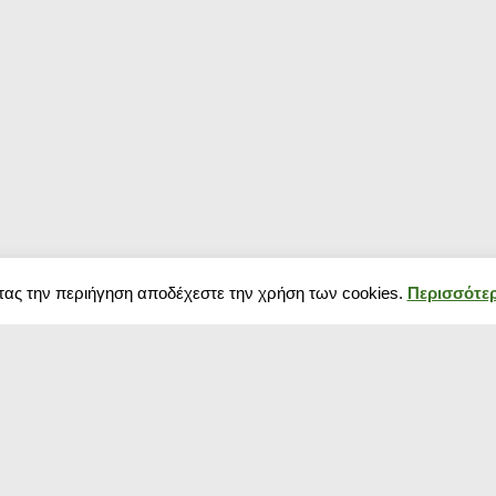
τας την περιήγηση αποδέχεστε την χρήση των cookies.
Περισσότερ
Δημοφιλή κουπόνια
Blog
Κουπόνια σούπερ μάρκετ
Black Friday 202
Κουπόνια Spartoo
πως να προετοιμ
Κουπόνια Media Markt
Χειμερινές εκπτ
Κουπόνια για ρούχα
αρχίζουν και πό