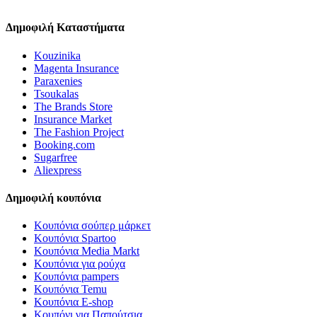
Δημοφιλή Καταστήματα
Kouzinika
Magenta Insurance
Paraxenies
Tsoukalas
The Brands Store
Insurance Market
The Fashion Project
Booking.com
Sugarfree
Aliexpress
Δημοφιλή κουπόνια
Κουπόνια σούπερ μάρκετ
Κουπόνια Spartoo
Κουπόνια Media Markt
Κουπόνια για ρούχα
Κουπόνια pampers
Κουπόνια Temu
Κουπόνια E-shop
Κουπόνι για Παπούτσια