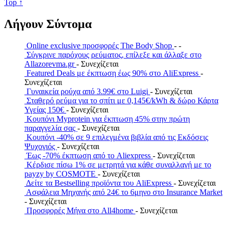
Top ↑
Λήγουν Σύντομα
Online exclusive προσφορές The Body Shop
- -
Σύγκρινε παρόχους ρεύματος, επίλεξε και άλλαξε στο
Allazorevma.gr
- Συνεχίζεται
Featured Deals με έκπτωση έως 90% στο AliExpress
-
Συνεχίζεται
Γυναικεία ρούχα από 3.99€ στο Luigi
- Συνεχίζεται
Σταθερό ρεύμα για το σπίτι με 0,145€/kWh & δώρο Κάρτα
Υγείας 150€
- Συνεχίζεται
Κουπόνι Myprotein για έκπτωση 45% στην πρώτη
παραγγελία σας
- Συνεχίζεται
Κουπόνι -40% σε 9 επιλεγμένα βιβλία από τις Εκδόσεις
Ψυχογιός
- Συνεχίζεται
Έως -70% έκπτωση από το Aliexpress
- Συνεχίζεται
Κέρδισε πίσω 1% σε μετρητά για κάθε συναλλαγή με το
payzy by COSMOTE
- Συνεχίζεται
Δείτε τα Bestselling προϊόντα του AliExpress
- Συνεχίζεται
Ασφάλεια Μηχανής από 24€ το 6μηνο στο Insurance Market
- Συνεχίζεται
Προσφορές Μήνα στο All4home
- Συνεχίζεται