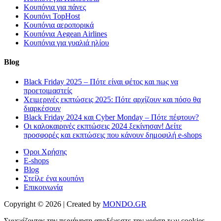
Κουπόνια για πάνες
Κουπόνι TopHost
Κουπόνια αεροπορικά
Κουπόνια Aegean Airlines
Κουπόνια για γυαλιά ηλίου
Blog
Black Friday 2025 – Πότε είναι φέτος και πως να
προετοιμαστείς
Χειμερινές εκπτώσεις 2025: Πότε αρχίζουν και πόσο θα
διαρκέσουν
Black Friday 2024 και Cyber Monday – Πότε πέφτουν?
Οι καλοκαιρινές εκπτώσεις 2024 ξεκίνησαν! Δείτε
προσφορές και εκπτώσεις που κάνουν δημοφιλή e-shops
Όροι Χρήσης
E-shops
Blog
Στείλε ένα κουπόνι
Επικοινωνία
Copyright © 2026 | Created by
MONDO.GR
Συνεχίζοντας την περιήγηση αποδέχεστε την χρήση των cookies.