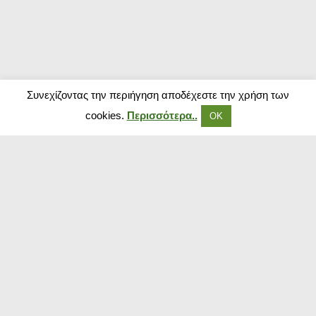
Συνεχίζοντας την περιήγηση αποδέχεστε την χρήση των
cookies.
Περισσότερα..
ΟΚ
Δημοφιλή Καταστήματα
Kouzinika
Magenta Insurance
Paraxenies
Tsoukalas
The Brands Store
Insurance Market
The Fashion Project