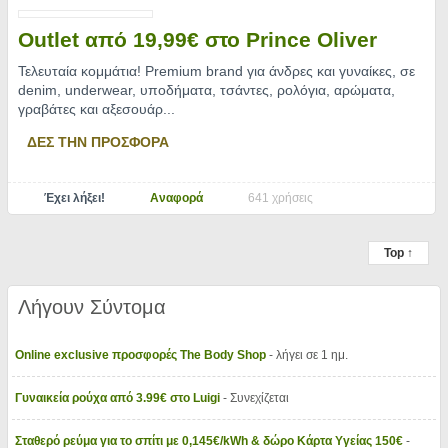
Outlet από 19,99€ στο Prince Oliver
Τελευταία κομμάτια! Premium brand για άνδρες και γυναίκες, σε
denim, underwear, υποδήματα, τσάντες, ρολόγια, αρώματα,
γραβάτες και αξεσουάρ.
..
ΔΕΣ ΤΗΝ ΠΡΟΣΦΟΡΑ
Έχει λήξει!
Αναφορά
641 χρήσεις
Top ↑
Λήγουν Σύντομα
Online exclusive προσφορές The Body Shop
- λήγει σε 1 ημ.
Γυναικεία ρούχα από 3.99€ στο Luigi
- Συνεχίζεται
Σταθερό ρεύμα για το σπίτι με 0,145€/kWh & δώρο Κάρτα Υγείας 150€
-