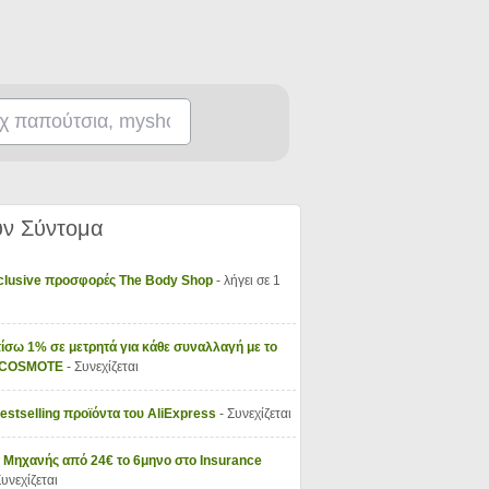
ν Σύντομα
xclusive προσφορές The Body Shop
- λήγει σε 1
ίσω 1% σε μετρητά για κάθε συναλλαγή με το
y COSMOTE
- Συνεχίζεται
Bestselling προϊόντα του AliExpress
- Συνεχίζεται
 Μηχανής από 24€ το 6μηνο στο Insurance
Συνεχίζεται