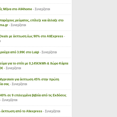
ς Μήνα στο All4home
- Συνεχίζεται
παρόχους ρεύματος, επίλεξε και άλλαξε στο
vma.gr
- Συνεχίζεται
 Deals με έκπτωση έως 90% στο AliExpress
-
ι
 ρούχα από 3.99€ στο Luigi
- Συνεχίζεται
εύμα για το σπίτι με 0,145€/kWh & δώρο Κάρτα
50€
- Συνεχίζεται
Myprotein για έκπτωση 45% στην πρώτη
ία σας
- Συνεχίζεται
40% σε 9 επιλεγμένα βιβλία από τις Εκδόσεις
ς
- Συνεχίζεται
 έκπτωση από το Aliexpress
- Συνεχίζεται