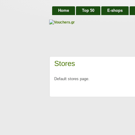
Home
Top 50
E-shops
Stores
Default stores page.