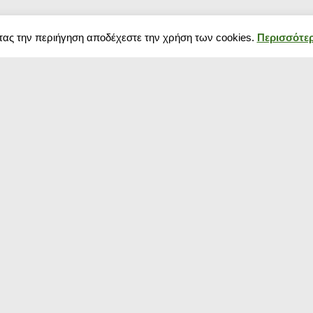
τας την περιήγηση αποδέχεστε την χρήση των cookies.
Περισσότερ
Δημοφιλή κουπόνια
Blog
Κουπόνια σούπερ μάρκετ
Black Friday 202
Κουπόνια Spartoo
πως να προετοιμ
Κουπόνια Media Markt
Χειμερινές εκπτ
Κουπόνια για ρούχα
αρχίζουν και πό
Κουπόνια pampers
Black Friday 20
Κουπόνια Temu
Πότε πέφτουν?
Κουπόνια E-shop
Οι καλοκαιρινές
Κουπόνι για Παπούτσια
ξεκίνησαν! Δείτ
Κουπόνια για πάνες
εκπτώσεις που 
Κουπόνι TopHost
shops
Κουπόνια αεροπορικά
Κουπόνια Aegean Airlines
Κουπόνια για γυαλιά ηλίου