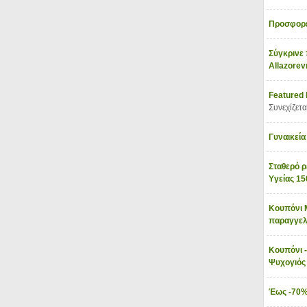
Προσφορέ
Σύγκρινε 
Allazore
Featured
Συνεχίζετα
Γυναικεία
Σταθερό ρ
Υγείας 1
Κουπόνι 
παραγγελ
Κουπόνι -
Ψυχογιό
Έως -70%