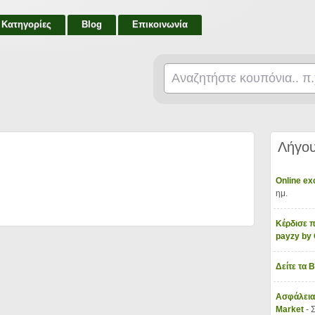
Κατηγορίες
Blog
Επικοινωνία
Λήγου
Online e
ημ.
Κέρδισε π
payzy b
Δείτε τα 
Ασφάλεια
Market
- 