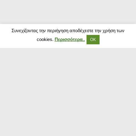
Συνεχίζοντας την περιήγηση αποδέχεστε την χρήση των
cookies.
Περισσότερα..
ΟΚ
Δημοφιλή Καταστήματα
Kouzinika
Magenta Insurance
Paraxenies
Tsoukalas
The Brands Store
Insurance Market
The Fashion Project
Booking.com
Sugarfree