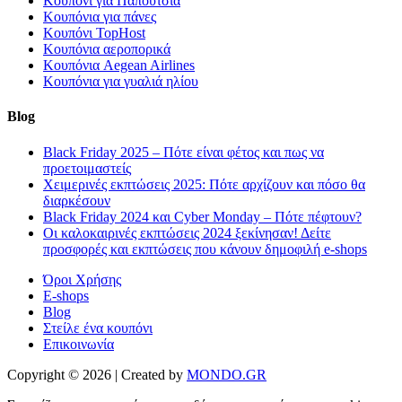
Κουπόνι για Παπούτσια
Κουπόνια για πάνες
Κουπόνι TopHost
Κουπόνια αεροπορικά
Κουπόνια Aegean Airlines
Κουπόνια για γυαλιά ηλίου
Blog
Black Friday 2025 – Πότε είναι φέτος και πως να
προετοιμαστείς
Χειμερινές εκπτώσεις 2025: Πότε αρχίζουν και πόσο θα
διαρκέσουν
Black Friday 2024 και Cyber Monday – Πότε πέφτουν?
Οι καλοκαιρινές εκπτώσεις 2024 ξεκίνησαν! Δείτε
προσφορές και εκπτώσεις που κάνουν δημοφιλή e-shops
Όροι Χρήσης
E-shops
Blog
Στείλε ένα κουπόνι
Επικοινωνία
Copyright © 2026 | Created by
MONDO.GR