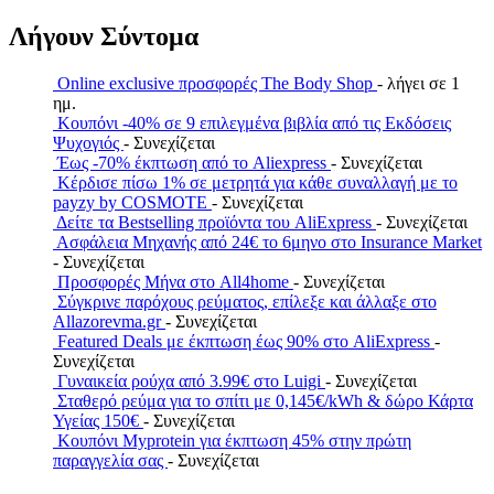
Λήγουν Σύντομα
Online exclusive προσφορές The Body Shop
- λήγει σε 1
ημ.
Κουπόνι -40% σε 9 επιλεγμένα βιβλία από τις Εκδόσεις
Ψυχογιός
- Συνεχίζεται
Έως -70% έκπτωση από το Aliexpress
- Συνεχίζεται
Κέρδισε πίσω 1% σε μετρητά για κάθε συναλλαγή με το
payzy by COSMOTE
- Συνεχίζεται
Δείτε τα Bestselling προϊόντα του AliExpress
- Συνεχίζεται
Ασφάλεια Μηχανής από 24€ το 6μηνο στο Insurance Market
- Συνεχίζεται
Προσφορές Μήνα στο All4home
- Συνεχίζεται
Σύγκρινε παρόχους ρεύματος, επίλεξε και άλλαξε στο
Allazorevma.gr
- Συνεχίζεται
Featured Deals με έκπτωση έως 90% στο AliExpress
-
Συνεχίζεται
Γυναικεία ρούχα από 3.99€ στο Luigi
- Συνεχίζεται
Σταθερό ρεύμα για το σπίτι με 0,145€/kWh & δώρο Κάρτα
Υγείας 150€
- Συνεχίζεται
Κουπόνι Myprotein για έκπτωση 45% στην πρώτη
παραγγελία σας
- Συνεχίζεται