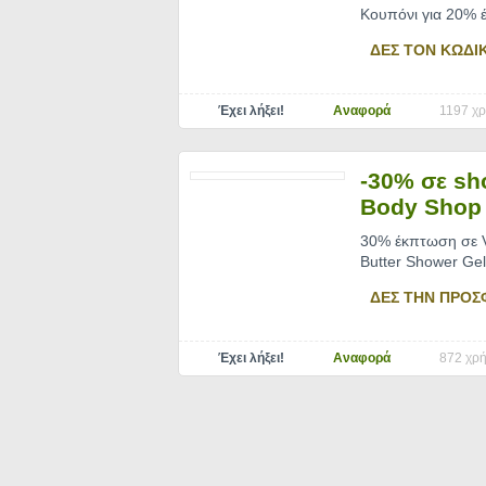
Κουπόνι για 20% έ
ΔΕΣ ΤΟΝ ΚΩΔΙ
Έχει λήξει!
Αναφορά
1197 χρ
-30% σε sh
Body Shop
30% έκπτωση σε V
Butter Shower Gel
ΔΕΣ ΤΗΝ ΠΡΟΣ
Έχει λήξει!
Αναφορά
872 χρή