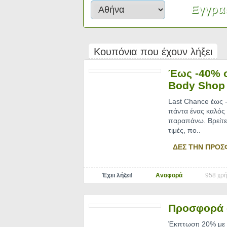
Κουπόνια που έχουν λήξει
Έως -40% σ
Body Shop
Last Chance έως -
πάντα ένας καλός 
παραπάνω. Βρείτε 
τιμές, πο
..
ΔΕΣ ΤΗΝ ΠΡΟΣ
Έχει λήξει!
Αναφορά
958 χρή
Προσφορά 
Έκπτωση 20% με τ