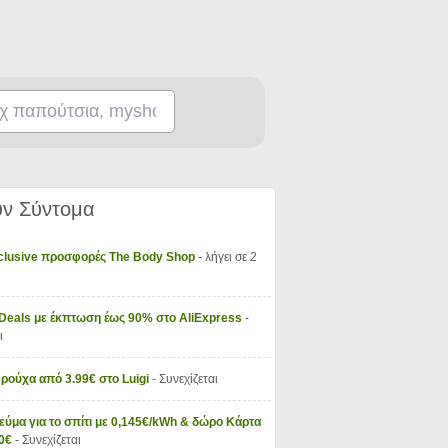
ν Σύντομα
xclusive προσφορές The Body Shop
- λήγει σε 2
 Deals με έκπτωση έως 90% στο AliExpress
-
ι
 ρούχα από 3.99€ στο Luigi
- Συνεχίζεται
εύμα για το σπίτι με 0,145€/kWh & δώρο Κάρτα
50€
- Συνεχίζεται