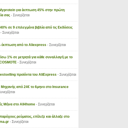
Myprotein για έκπτωση 45% στην πρώτη
ία σας
- Συνεχίζεται
40% σε 9 επιλεγμένα βιβλία από τις Εκδόσεις
ς
- Συνεχίζεται
 έκπτωση από το Aliexpress
- Συνεχίζεται
ίσω 1% σε μετρητά για κάθε συναλλαγή με το
y COSMOTE
- Συνεχίζεται
Bestselling προϊόντα του AliExpress
- Συνεχίζεται
 Μηχανής από 24€ το 6μηνο στο Insurance
Συνεχίζεται
ς Μήνα στο All4home
- Συνεχίζεται
παρόχους ρεύματος, επίλεξε και άλλαξε στο
vma.gr
- Συνεχίζεται