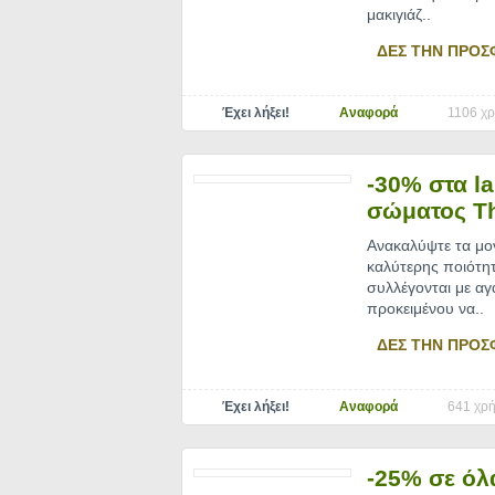
μακιγιάζ
..
ΔΕΣ ΤΗΝ ΠΡΟΣ
Έχει λήξει!
Αναφορά
1106 χρ
-30% στα l
σώματος T
Ανακαλύψτε τα μο
καλύτερης ποιότητ
συλλέγονται με αγ
προκειμένου να
..
ΔΕΣ ΤΗΝ ΠΡΟΣ
Έχει λήξει!
Αναφορά
641 χρή
-25% σε όλ