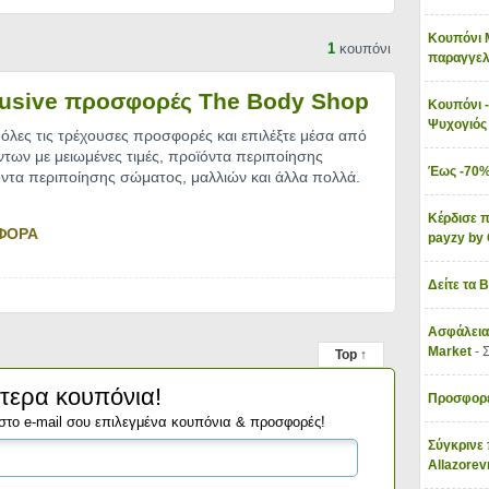
Κουπόνι 
1
κουπόνι
παραγγελ
lusive προσφορές The Body Shop
Κουπόνι -
Ψυχογιό
όλες τις τρέχουσες προσφορές και επιλέξτε μέσα από
όντων με μειωμένες τιμές, προϊόντα περιποίησης
Έως -70%
τα περιποίησης σώματος, μαλλιών και άλλα πολλά.
Κέρδισε π
ΦΟΡΑ
payzy b
Δείτε τα 
Ασφάλεια
Market
- 
Top ↑
τερα κουπόνια!
Προσφορέ
στο e-mail σου επιλεγμένα κουπόνια & προσφορές!
Σύγκρινε 
Allazore