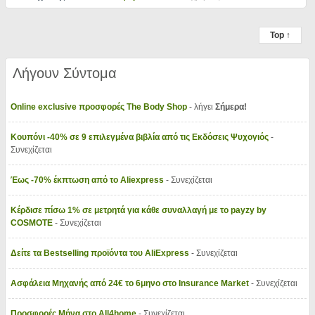
Top ↑
Λήγουν Σύντομα
Online exclusive προσφορές The Body Shop
- λήγει
Σήμερα!
Κουπόνι -40% σε 9 επιλεγμένα βιβλία από τις Εκδόσεις Ψυχογιός
-
Συνεχίζεται
Έως -70% έκπτωση από το Aliexpress
- Συνεχίζεται
Κέρδισε πίσω 1% σε μετρητά για κάθε συναλλαγή με το payzy by
COSMOTE
- Συνεχίζεται
Δείτε τα Bestselling προϊόντα του AliExpress
- Συνεχίζεται
Ασφάλεια Μηχανής από 24€ το 6μηνο στο Insurance Market
- Συνεχίζεται
Προσφορές Μήνα στο All4home
- Συνεχίζεται