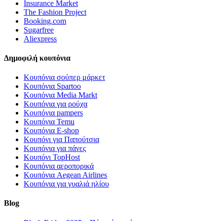
Insurance Market
The Fashion Project
Booking.com
Sugarfree
Aliexpress
Δημοφιλή κουπόνια
Κουπόνια σούπερ μάρκετ
Κουπόνια Spartoo
Κουπόνια Media Markt
Κουπόνια για ρούχα
Κουπόνια pampers
Κουπόνια Temu
Κουπόνια E-shop
Κουπόνι για Παπούτσια
Κουπόνια για πάνες
Κουπόνι TopHost
Κουπόνια αεροπορικά
Κουπόνια Aegean Airlines
Κουπόνια για γυαλιά ηλίου
Blog