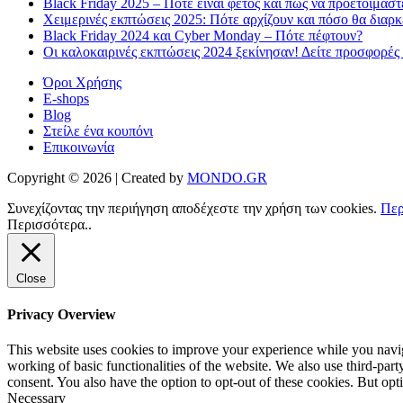
Black Friday 2025 – Πότε είναι φέτος και πως να προετοιμαστ
Χειμερινές εκπτώσεις 2025: Πότε αρχίζουν και πόσο θα διαρ
Black Friday 2024 και Cyber Monday – Πότε πέφτουν?
Οι καλοκαιρινές εκπτώσεις 2024 ξεκίνησαν! Δείτε προσφορές
Όροι Χρήσης
E-shops
Blog
Στείλε ένα κουπόνι
Επικοινωνία
Copyright © 2026 | Created by
MONDO.GR
Συνεχίζοντας την περιήγηση αποδέχεστε την χρήση των cookies.
Περ
Περισσότερα..
Close
Privacy Overview
This website uses cookies to improve your experience while you navigat
working of basic functionalities of the website. We also use third-pa
consent. You also have the option to opt-out of these cookies. But op
Necessary