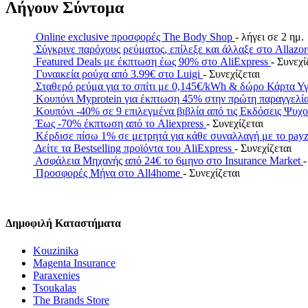
Λήγουν Σύντομα
Online exclusive προσφορές The Body Shop
- λήγει σε 2 ημ.
Σύγκρινε παρόχους ρεύματος, επίλεξε και άλλαξε στο Allazo
Featured Deals με έκπτωση έως 90% στο AliExpress
- Συνεχί
Γυναικεία ρούχα από 3.99€ στο Luigi
- Συνεχίζεται
Σταθερό ρεύμα για το σπίτι με 0,145€/kWh & δώρο Κάρτα Υ
Κουπόνι Myprotein για έκπτωση 45% στην πρώτη παραγγελί
Κουπόνι -40% σε 9 επιλεγμένα βιβλία από τις Εκδόσεις Ψυχ
Έως -70% έκπτωση από το Aliexpress
- Συνεχίζεται
Κέρδισε πίσω 1% σε μετρητά για κάθε συναλλαγή με το 
Δείτε τα Bestselling προϊόντα του AliExpress
- Συνεχίζεται
Ασφάλεια Μηχανής από 24€ το 6μηνο στο Insurance Market
-
Προσφορές Μήνα στο All4home
- Συνεχίζεται
Δημοφιλή Καταστήματα
Kouzinika
Magenta Insurance
Paraxenies
Tsoukalas
The Brands Store