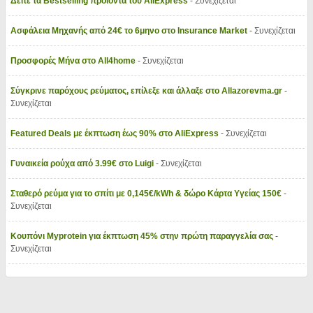
Δείτε τα Bestselling προϊόντα του AliExpress
- Συνεχίζεται
Ασφάλεια Μηχανής από 24€ το 6μηνο στο Insurance Market
- Συνεχίζεται
Προσφορές Μήνα στο All4home
- Συνεχίζεται
Σύγκρινε παρόχους ρεύματος, επίλεξε και άλλαξε στο Allazorevma.gr
-
Συνεχίζεται
Featured Deals με έκπτωση έως 90% στο AliExpress
- Συνεχίζεται
Γυναικεία ρούχα από 3.99€ στο Luigi
- Συνεχίζεται
Σταθερό ρεύμα για το σπίτι με 0,145€/kWh & δώρο Κάρτα Υγείας 150€
-
Συνεχίζεται
Κουπόνι Myprotein για έκπτωση 45% στην πρώτη παραγγελία σας
-
Συνεχίζεται