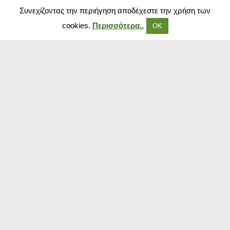
Συνεχίζοντας την περιήγηση αποδέχεστε την χρήση των
cookies.
Περισσότερα..
ΟΚ
Δημοφιλή Καταστήματα
Kouzinika
Magenta Insurance
Paraxenies
Tsoukalas
The Brands Store
Insurance Market
The Fashion Project
Booking.com
Sugarfree
Aliexpress
Δημοφιλή κουπόνια