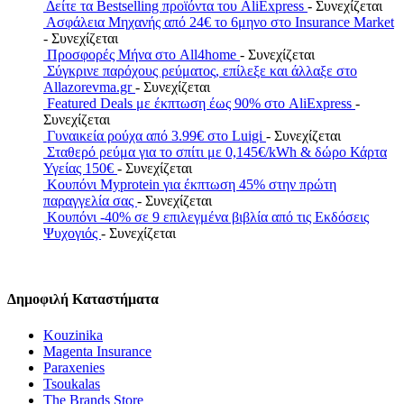
Δείτε τα Bestselling προϊόντα του AliExpress
- Συνεχίζεται
Ασφάλεια Μηχανής από 24€ το 6μηνο στο Insurance Market
- Συνεχίζεται
Προσφορές Μήνα στο All4home
- Συνεχίζεται
Σύγκρινε παρόχους ρεύματος, επίλεξε και άλλαξε στο
Allazorevma.gr
- Συνεχίζεται
Featured Deals με έκπτωση έως 90% στο AliExpress
-
Συνεχίζεται
Γυναικεία ρούχα από 3.99€ στο Luigi
- Συνεχίζεται
Σταθερό ρεύμα για το σπίτι με 0,145€/kWh & δώρο Κάρτα
Υγείας 150€
- Συνεχίζεται
Κουπόνι Myprotein για έκπτωση 45% στην πρώτη
παραγγελία σας
- Συνεχίζεται
Κουπόνι -40% σε 9 επιλεγμένα βιβλία από τις Εκδόσεις
Ψυχογιός
- Συνεχίζεται
Δημοφιλή Καταστήματα
Kouzinika
Magenta Insurance
Paraxenies
Tsoukalas
The Brands Store