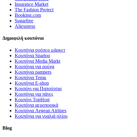
Insurance Market
The Fashion Project
Booking.com
Sugarfree
Aliexpress
Δημοφιλή κουπόνια
Κουπόνια σούπερ μάρκετ
Κουπόνια Spartoo
Κουπόνια Media Markt
Κουπόνια για ρούχα
Κουπόνια pampers
Κουπόνια Temu
Κουπόνια E-shop
Κουπόνι για Παπούτσια
Κουπόνια για πάνες
Κουπόνι TopHost
Κουπόνια αεροπορικά
Κουπόνια Aegean Airlines
Κουπόνια για γυαλιά ηλίου
Blog