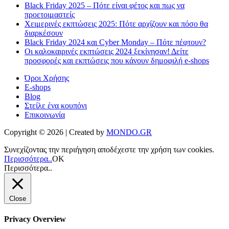
Black Friday 2025 – Πότε είναι φέτος και πως να
προετοιμαστείς
Χειμερινές εκπτώσεις 2025: Πότε αρχίζουν και πόσο θα
διαρκέσουν
Black Friday 2024 και Cyber Monday – Πότε πέφτουν?
Οι καλοκαιρινές εκπτώσεις 2024 ξεκίνησαν! Δείτε
προσφορές και εκπτώσεις που κάνουν δημοφιλή e-shops
Όροι Χρήσης
E-shops
Blog
Στείλε ένα κουπόνι
Επικοινωνία
Copyright © 2026 | Created by
MONDO.GR
Συνεχίζοντας την περιήγηση αποδέχεστε την χρήση των cookies.
Περισσότερα..
ΟΚ
Περισσότερα..
Close
Privacy Overview