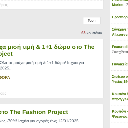
ήσεις
Market
- 
Προσφορέ
Top ↑
Σύγκρινε 
63
κουπόνια
Allazore
χα μισή τιμή & 1+1 δώρο στο The
Featured
Συνεχίζετα
oject
Όλα τα ρούχα μισή τιμή & 1+1 δώρο! Ισχύει για
Γυναικεία
/2025.
..
Σταθερό ρ
ΦΟΡΑ
Υγείας 1
σεις
Κουπόνι 
παραγγελ
το The Fashion Project
Κουπόνι -
Ψυχογιό
ως -70%! Ισχύει για αγορές έως 12/01/2025.
..