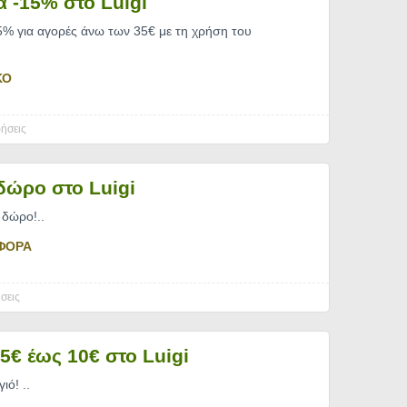
α -15% στο Luigi
5% για αγορές άνω των 35€ με τη χρήση του
ΚΟ
ήσεις
δώρο στο Luigi
1 δώρο!
..
ΦΟΡΑ
σεις
5€ έως 10€ στο Luigi
γιό!
..