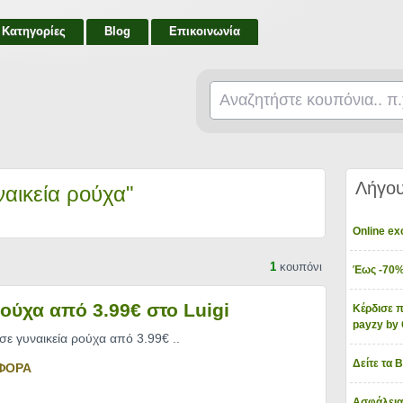
Κατηγορίες
Blog
Επικοινωνία
Λήγου
ναικεία ρούχα"
Online e
1
κουπόνι
Έως -70%
ρούχα από 3.99€ στο Luigi
Κέρδισε π
payzy b
 σε γυναικεία ρούχα από 3.99€
..
Δείτε τα 
ΦΟΡΑ
Ασφάλεια