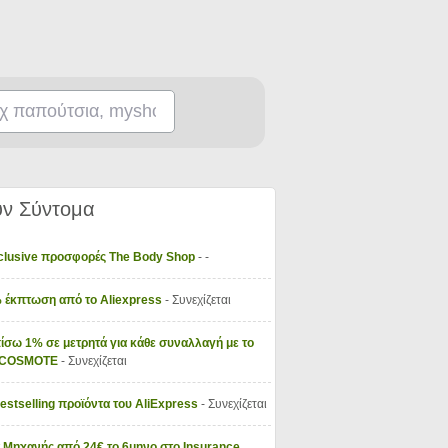
ν Σύντομα
xclusive προσφορές The Body Shop
- -
 έκπτωση από το Aliexpress
- Συνεχίζεται
ίσω 1% σε μετρητά για κάθε συναλλαγή με το
y COSMOTE
- Συνεχίζεται
Bestselling προϊόντα του AliExpress
- Συνεχίζεται
 Μηχανής από 24€ το 6μηνο στο Insurance