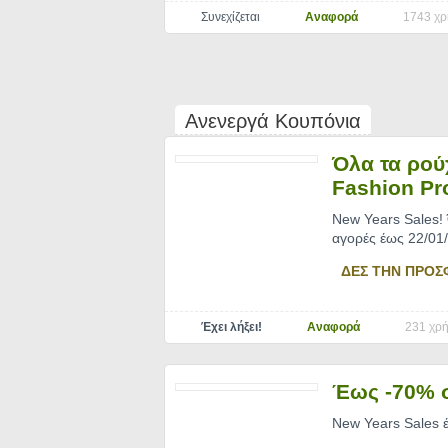
Συνεχίζεται
Αναφορά
1743 χρ
Ανενεργά Κουπόνια
Όλα τα ρού
Fashion Pr
New Years Sales! 
αγορές έως 22/01
ΔΕΣ ΤΗΝ ΠΡΟΣ
Έχει λήξει!
Αναφορά
231 χρή
Έως -70% σ
New Years Sales έ