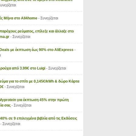
Συνεχίζεται
ς Μήνα στο All4home
- Συνεχίζεται
παρόχους ρεύματος, επίλεξε και άλλαξε στο
vma.gr
- Συνεχίζεται
 Deals με έκπτωση έως 90% στο AliExpress
-
ι
 ρούχα από 3.99€ στο Luigi
- Συνεχίζεται
εύμα για το σπίτι με 0,145€/kWh & δώρο Κάρτα
50€
- Συνεχίζεται
Myprotein για έκπτωση 45% στην πρώτη
ία σας
- Συνεχίζεται
40% σε 9 επιλεγμένα βιβλία από τις Εκδόσεις
ς
- Συνεχίζεται