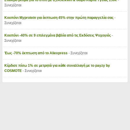
Σταθερό ρεύμα για το σπίτι με 0,145€/kWh & δώρο Κάρτα Υγείας 150€
-
Συνεχίζεται
Κουπόνι Myprotein για έκπτωση 45% στην πρώτη παραγγελία σας
-
Συνεχίζεται
Κουπόνι -40% σε 9 επιλεγμένα βιβλία από τις Εκδόσεις Ψυχογιός
-
Συνεχίζεται
Έως -70% έκπτωση από το Aliexpress
- Συνεχίζεται
Κέρδισε πίσω 1% σε μετρητά για κάθε συναλλαγή με το payzy by
COSMOTE
- Συνεχίζεται