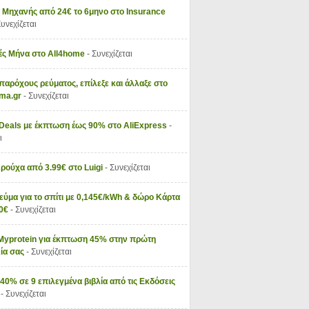
 Μηχανής από 24€ το 6μηνο στο Insurance
Συνεχίζεται
ς Μήνα στο All4home
- Συνεχίζεται
παρόχους ρεύματος, επίλεξε και άλλαξε στο
vma.gr
- Συνεχίζεται
 Deals με έκπτωση έως 90% στο AliExpress
-
ι
 ρούχα από 3.99€ στο Luigi
- Συνεχίζεται
εύμα για το σπίτι με 0,145€/kWh & δώρο Κάρτα
50€
- Συνεχίζεται
Myprotein για έκπτωση 45% στην πρώτη
ία σας
- Συνεχίζεται
40% σε 9 επιλεγμένα βιβλία από τις Εκδόσεις
ς
- Συνεχίζεται