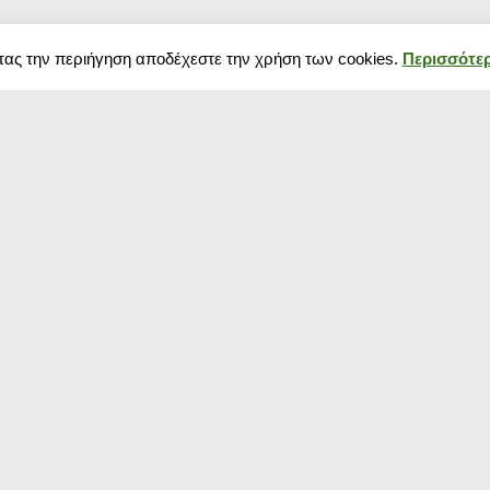
τας την περιήγηση αποδέχεστε την χρήση των cookies.
Περισσότερ
Δημοφιλή κουπόνια
Blog
Κουπόνια σούπερ μάρκετ
Black Friday 202
Κουπόνια Spartoo
πως να προετοιμ
Κουπόνια Media Markt
Χειμερινές εκπτ
Κουπόνια για ρούχα
αρχίζουν και πό
Κουπόνια pampers
Black Friday 20
Κουπόνια Temu
Πότε πέφτουν?
Κουπόνια E-shop
Οι καλοκαιρινές
Κουπόνι για Παπούτσια
ξεκίνησαν! Δείτ
Κουπόνια για πάνες
εκπτώσεις που 
Κουπόνι TopHost
shops
Κουπόνια αεροπορικά
Κουπόνια Aegean Airlines
Κουπόνια για γυαλιά ηλίου