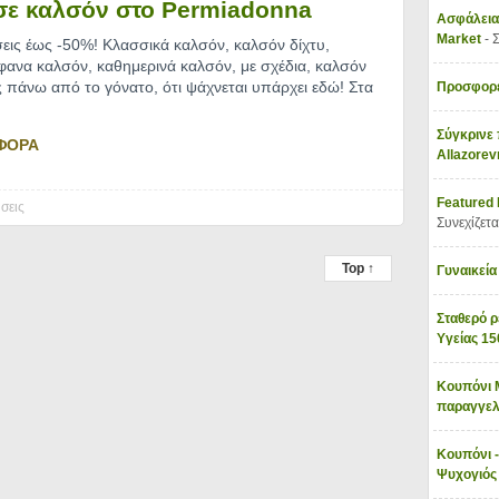
σε καλσόν στο Permiadonna
Ασφάλεια
Market
- 
εις έως -50%! Κλασσικά καλσόν, καλσόν δίχτυ,
φανα καλσόν, καθημερινά καλσόν, με σχέδια, καλσόν
ς πάνω από το γόνατο, ότι ψάχνεται υπάρχει εδώ! Στα
Προσφορέ
Σύγκρινε 
ΦΟΡΑ
Allazore
Featured
σεις
Συνεχίζετα
Top ↑
Γυναικεία
Σταθερό ρ
Υγείας 1
Κουπόνι 
παραγγελ
Κουπόνι -
Ψυχογιό