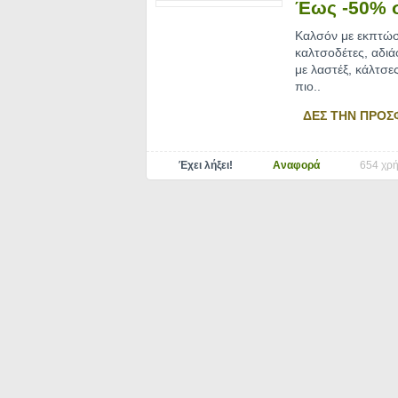
Έως -50% 
Καλσόν με εκπτώσ
καλτσοδέτες, αδιά
με λαστέξ, κάλτσε
πιο
..
ΔΕΣ ΤΗΝ ΠΡΟΣ
Έχει λήξει!
Αναφορά
654 χρή