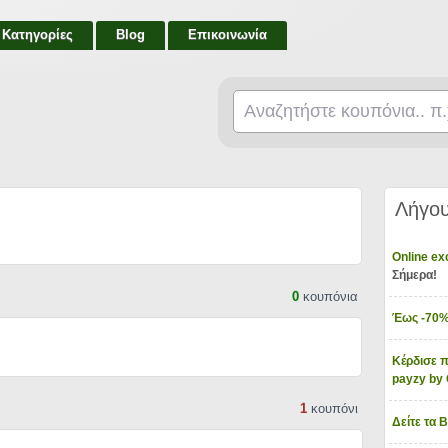
Κατηγορίες
Blog
Επικοινωνία
Λήγου
Online e
Σήμερα!
0
κουπόνια
Έως -70%
Κέρδισε π
payzy b
1
κουπόνι
Δείτε τα 