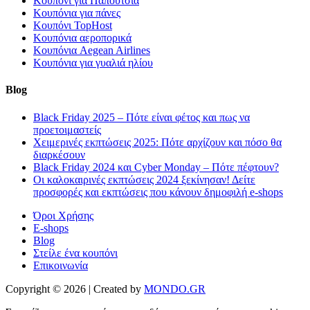
Κουπόνι για Παπούτσια
Κουπόνια για πάνες
Κουπόνι TopHost
Κουπόνια αεροπορικά
Κουπόνια Aegean Airlines
Κουπόνια για γυαλιά ηλίου
Blog
Black Friday 2025 – Πότε είναι φέτος και πως να
προετοιμαστείς
Χειμερινές εκπτώσεις 2025: Πότε αρχίζουν και πόσο θα
διαρκέσουν
Black Friday 2024 και Cyber Monday – Πότε πέφτουν?
Οι καλοκαιρινές εκπτώσεις 2024 ξεκίνησαν! Δείτε
προσφορές και εκπτώσεις που κάνουν δημοφιλή e-shops
Όροι Χρήσης
E-shops
Blog
Στείλε ένα κουπόνι
Επικοινωνία
Copyright © 2026 | Created by
MONDO.GR