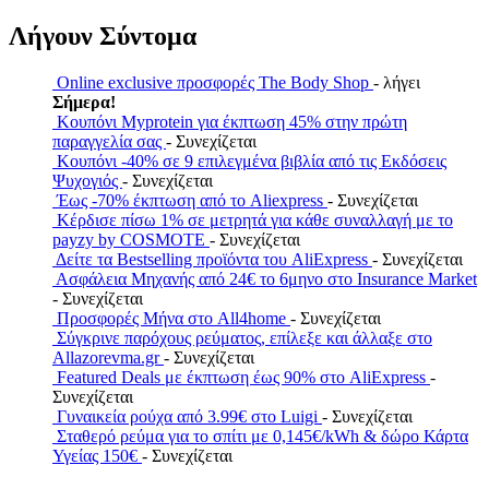
Λήγουν Σύντομα
Online exclusive προσφορές The Body Shop
- λήγει
Σήμερα!
Κουπόνι Myprotein για έκπτωση 45% στην πρώτη
παραγγελία σας
- Συνεχίζεται
Κουπόνι -40% σε 9 επιλεγμένα βιβλία από τις Εκδόσεις
Ψυχογιός
- Συνεχίζεται
Έως -70% έκπτωση από το Aliexpress
- Συνεχίζεται
Κέρδισε πίσω 1% σε μετρητά για κάθε συναλλαγή με το
payzy by COSMOTE
- Συνεχίζεται
Δείτε τα Bestselling προϊόντα του AliExpress
- Συνεχίζεται
Ασφάλεια Μηχανής από 24€ το 6μηνο στο Insurance Market
- Συνεχίζεται
Προσφορές Μήνα στο All4home
- Συνεχίζεται
Σύγκρινε παρόχους ρεύματος, επίλεξε και άλλαξε στο
Allazorevma.gr
- Συνεχίζεται
Featured Deals με έκπτωση έως 90% στο AliExpress
-
Συνεχίζεται
Γυναικεία ρούχα από 3.99€ στο Luigi
- Συνεχίζεται
Σταθερό ρεύμα για το σπίτι με 0,145€/kWh & δώρο Κάρτα
Υγείας 150€
- Συνεχίζεται