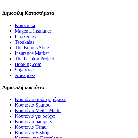
Δημοφιλή Καταστήματα
Kouzinika
Magenta Insurance
Paraxenies
Tsoukalas
The Brands Store
Insurance Market
The Fashion Project
Booking.com
Sugarfree
Aliexpress
Δημοφιλή κουπόνια
Κουπόνια σούπερ μάρκετ
Κουπόνια Spartoo
Κουπόνια Media Markt
Κουπόνια για ρούχα
Κουπόνια pampers
Κουπόνια Temu
Κουπόνια E-shop