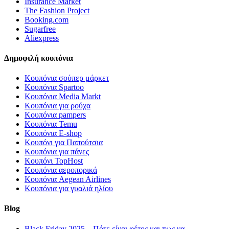
Insurance Market
The Fashion Project
Booking.com
Sugarfree
Aliexpress
Δημοφιλή κουπόνια
Κουπόνια σούπερ μάρκετ
Κουπόνια Spartoo
Κουπόνια Media Markt
Κουπόνια για ρούχα
Κουπόνια pampers
Κουπόνια Temu
Κουπόνια E-shop
Κουπόνι για Παπούτσια
Κουπόνια για πάνες
Κουπόνι TopHost
Κουπόνια αεροπορικά
Κουπόνια Aegean Airlines
Κουπόνια για γυαλιά ηλίου
Blog
Black Friday 2025 – Πότε είναι φέτος και πως να