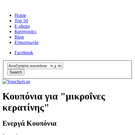
Home
Top 50
E-shops
Κατηγορίες
Blog
Επικοινωνία
Facebook
Search
Κουπόνια για "μικροΐνες
κερατίνης"
Ενεργά Κουπόνια