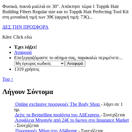
Φυσικά, πυκνά μαλλιά σε 30". Απόκτησε τώρα 1 Toppik Hair
Building Fibers Regular size και το Toppik Hair Perfecting Tool Kit
στη μοναδική τιμή των 39€ (αρχική τιμή: 73€).
..
ΔΕΣ ΤΗΝ ΠΡΟΣΦΟΡΑ
Κάνε Click εδώ
Έχει λήξει!
Αναφορά
Επεξεργαζόμαστε το αίτημα σας, παρακαλώ περιμένετε...
1319 χρήσεις
Top ↑
Λήγουν Σύντομα
Online exclusive προσφορές The Body Shop
- λήγει σε 1
ημ.
Δείτε τα Bestselling προϊόντα του AliExpress
- Συνεχίζεται
Ασφάλεια Μηχανής από 24€ το 6μηνο στο Insurance Market
- Συνεχίζεται
Προσφορές Μήνα στο All4home
- Συνεχίζεται