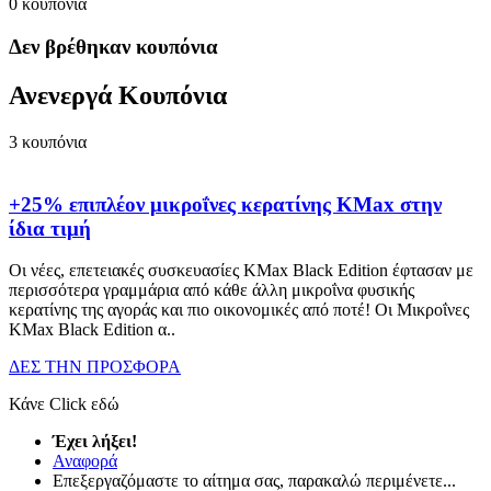
0
κουπόνια
Δεν βρέθηκαν κουπόνια
Ανενεργά Κουπόνια
3
κουπόνια
+25% επιπλέον μικροΐνες κερατίνης KMax στην
ίδια τιμή
Οι νέες, επετειακές συσκευασίες KMax Black Edition έφτασαν με
περισσότερα γραμμάρια από κάθε άλλη μικροΐνα φυσικής
κερατίνης της αγοράς και πιο οικονομικές από ποτέ! Οι Μικροΐνες
KMax Black Edition α
..
ΔΕΣ ΤΗΝ ΠΡΟΣΦΟΡΑ
Κάνε Click εδώ
Έχει λήξει!
Αναφορά
Επεξεργαζόμαστε το αίτημα σας, παρακαλώ περιμένετε...