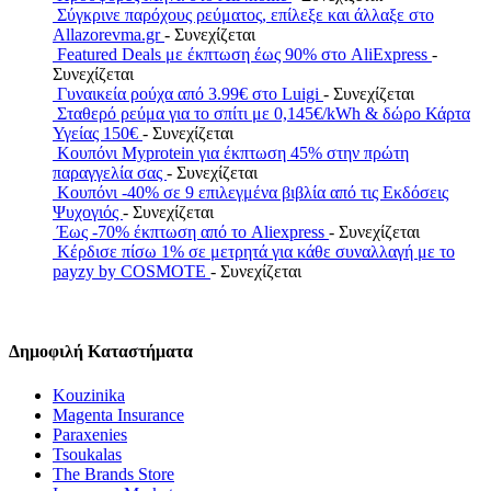
Σύγκρινε παρόχους ρεύματος, επίλεξε και άλλαξε στο
Allazorevma.gr
- Συνεχίζεται
Featured Deals με έκπτωση έως 90% στο AliExpress
-
Συνεχίζεται
Γυναικεία ρούχα από 3.99€ στο Luigi
- Συνεχίζεται
Σταθερό ρεύμα για το σπίτι με 0,145€/kWh & δώρο Κάρτα
Υγείας 150€
- Συνεχίζεται
Κουπόνι Myprotein για έκπτωση 45% στην πρώτη
παραγγελία σας
- Συνεχίζεται
Κουπόνι -40% σε 9 επιλεγμένα βιβλία από τις Εκδόσεις
Ψυχογιός
- Συνεχίζεται
Έως -70% έκπτωση από το Aliexpress
- Συνεχίζεται
Κέρδισε πίσω 1% σε μετρητά για κάθε συναλλαγή με το
payzy by COSMOTE
- Συνεχίζεται
Δημοφιλή Καταστήματα
Kouzinika
Magenta Insurance
Paraxenies
Tsoukalas
The Brands Store