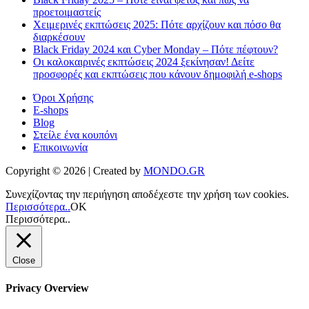
προετοιμαστείς
Χειμερινές εκπτώσεις 2025: Πότε αρχίζουν και πόσο θα
διαρκέσουν
Black Friday 2024 και Cyber Monday – Πότε πέφτουν?
Οι καλοκαιρινές εκπτώσεις 2024 ξεκίνησαν! Δείτε
προσφορές και εκπτώσεις που κάνουν δημοφιλή e-shops
Όροι Χρήσης
E-shops
Blog
Στείλε ένα κουπόνι
Επικοινωνία
Copyright © 2026 | Created by
MONDO.GR
Συνεχίζοντας την περιήγηση αποδέχεστε την χρήση των cookies.
Περισσότερα..
ΟΚ
Περισσότερα..
Close
Privacy Overview