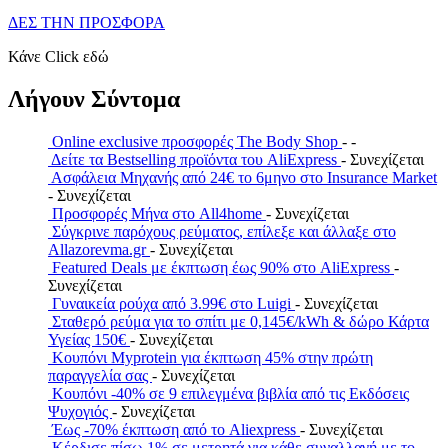
ΔΕΣ ΤΗΝ ΠΡΟΣΦΟΡΑ
Κάνε Click εδώ
Λήγουν Σύντομα
Online exclusive προσφορές The Body Shop
- -
Δείτε τα Bestselling προϊόντα του AliExpress
- Συνεχίζεται
Ασφάλεια Μηχανής από 24€ το 6μηνο στο Insurance Market
- Συνεχίζεται
Προσφορές Μήνα στο All4home
- Συνεχίζεται
Σύγκρινε παρόχους ρεύματος, επίλεξε και άλλαξε στο
Allazorevma.gr
- Συνεχίζεται
Featured Deals με έκπτωση έως 90% στο AliExpress
-
Συνεχίζεται
Γυναικεία ρούχα από 3.99€ στο Luigi
- Συνεχίζεται
Σταθερό ρεύμα για το σπίτι με 0,145€/kWh & δώρο Κάρτα
Υγείας 150€
- Συνεχίζεται
Κουπόνι Myprotein για έκπτωση 45% στην πρώτη
παραγγελία σας
- Συνεχίζεται
Κουπόνι -40% σε 9 επιλεγμένα βιβλία από τις Εκδόσεις
Ψυχογιός
- Συνεχίζεται
Έως -70% έκπτωση από το Aliexpress
- Συνεχίζεται
Κέρδισε πίσω 1% σε μετρητά για κάθε συναλλαγή με το