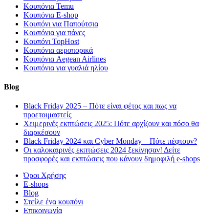
Κουπόνια Temu
Κουπόνια E-shop
Κουπόνι για Παπούτσια
Κουπόνια για πάνες
Κουπόνι TopHost
Κουπόνια αεροπορικά
Κουπόνια Aegean Airlines
Κουπόνια για γυαλιά ηλίου
Blog
Black Friday 2025 – Πότε είναι φέτος και πως να
προετοιμαστείς
Χειμερινές εκπτώσεις 2025: Πότε αρχίζουν και πόσο θα
διαρκέσουν
Black Friday 2024 και Cyber Monday – Πότε πέφτουν?
Οι καλοκαιρινές εκπτώσεις 2024 ξεκίνησαν! Δείτε
προσφορές και εκπτώσεις που κάνουν δημοφιλή e-shops
Όροι Χρήσης
E-shops
Blog
Στείλε ένα κουπόνι
Επικοινωνία