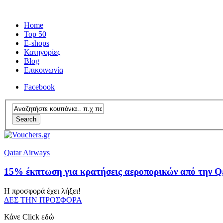
Home
Top 50
E-shops
Κατηγορίες
Blog
Επικοινωνία
Facebook
Search
Qatar Airways
15% έκπτωση για κρατήσεις αεροπορικών από την Q
Η προσφορά έχει λήξει!
ΔΕΣ ΤΗΝ ΠΡΟΣΦΟΡΑ
Κάνε Click εδώ