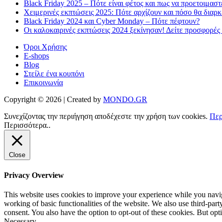
Black Friday 2025 – Πότε είναι φέτος και πως να προετοιμαστ
Χειμερινές εκπτώσεις 2025: Πότε αρχίζουν και πόσο θα διαρ
Black Friday 2024 και Cyber Monday – Πότε πέφτουν?
Οι καλοκαιρινές εκπτώσεις 2024 ξεκίνησαν! Δείτε προσφορές
Όροι Χρήσης
E-shops
Blog
Στείλε ένα κουπόνι
Επικοινωνία
Copyright © 2026 | Created by
MONDO.GR
Συνεχίζοντας την περιήγηση αποδέχεστε την χρήση των cookies.
Περ
Περισσότερα..
Close
Privacy Overview
This website uses cookies to improve your experience while you navigat
working of basic functionalities of the website. We also use third-pa
consent. You also have the option to opt-out of these cookies. But op
Necessary