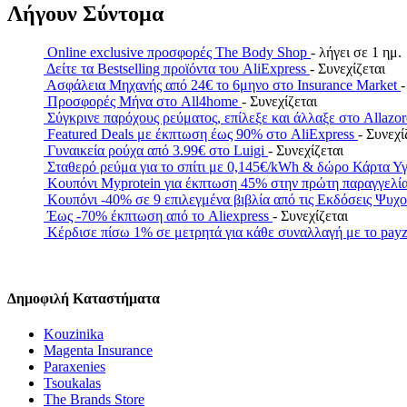
Λήγουν Σύντομα
Online exclusive προσφορές The Body Shop
- λήγει σε 1 ημ.
Δείτε τα Bestselling προϊόντα του AliExpress
- Συνεχίζεται
Ασφάλεια Μηχανής από 24€ το 6μηνο στο Insurance Market
-
Προσφορές Μήνα στο All4home
- Συνεχίζεται
Σύγκρινε παρόχους ρεύματος, επίλεξε και άλλαξε στο Allazo
Featured Deals με έκπτωση έως 90% στο AliExpress
- Συνεχί
Γυναικεία ρούχα από 3.99€ στο Luigi
- Συνεχίζεται
Σταθερό ρεύμα για το σπίτι με 0,145€/kWh & δώρο Κάρτα Υ
Κουπόνι Myprotein για έκπτωση 45% στην πρώτη παραγγελί
Κουπόνι -40% σε 9 επιλεγμένα βιβλία από τις Εκδόσεις Ψυχ
Έως -70% έκπτωση από το Aliexpress
- Συνεχίζεται
Κέρδισε πίσω 1% σε μετρητά για κάθε συναλλαγή με το 
Δημοφιλή Καταστήματα
Kouzinika
Magenta Insurance
Paraxenies
Tsoukalas
The Brands Store