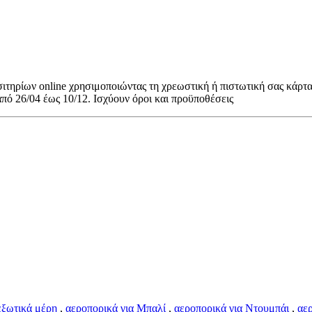
τηρίων online χρησιμοποιώντας τη χρεωστική ή πιστωτική σας κάρτα
πό 26/04 έως 10/12. Ισχύουν όροι και προϋποθέσεις
εξωτικά μέρη
,
αεροπορικά για Μπαλί
,
αεροπορικά για Ντουμπάι
,
αε