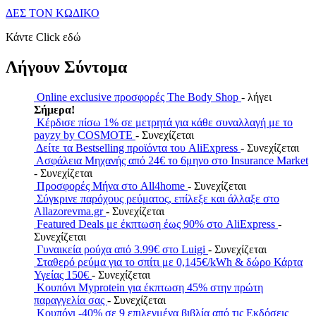
ΔΕΣ ΤΟΝ ΚΩΔΙΚΟ
Κάντε Click εδώ
Λήγουν Σύντομα
Online exclusive προσφορές The Body Shop
- λήγει
Σήμερα!
Κέρδισε πίσω 1% σε μετρητά για κάθε συναλλαγή με το
payzy by COSMOTE
- Συνεχίζεται
Δείτε τα Bestselling προϊόντα του AliExpress
- Συνεχίζεται
Ασφάλεια Μηχανής από 24€ το 6μηνο στο Insurance Market
- Συνεχίζεται
Προσφορές Μήνα στο All4home
- Συνεχίζεται
Σύγκρινε παρόχους ρεύματος, επίλεξε και άλλαξε στο
Allazorevma.gr
- Συνεχίζεται
Featured Deals με έκπτωση έως 90% στο AliExpress
-
Συνεχίζεται
Γυναικεία ρούχα από 3.99€ στο Luigi
- Συνεχίζεται
Σταθερό ρεύμα για το σπίτι με 0,145€/kWh & δώρο Κάρτα
Υγείας 150€
- Συνεχίζεται
Κουπόνι Myprotein για έκπτωση 45% στην πρώτη
παραγγελία σας
- Συνεχίζεται
Κουπόνι -40% σε 9 επιλεγμένα βιβλία από τις Εκδόσεις