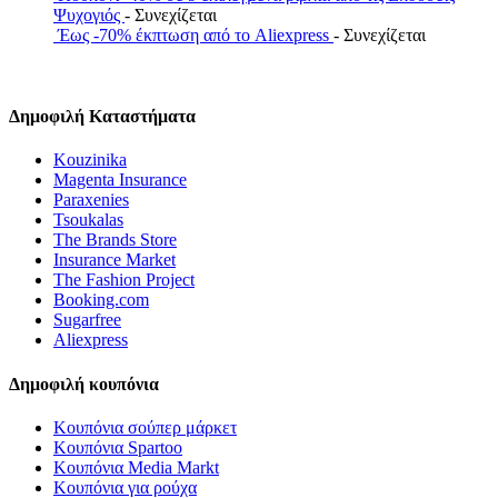
Ψυχογιός
- Συνεχίζεται
Έως -70% έκπτωση από το Aliexpress
- Συνεχίζεται
Δημοφιλή Καταστήματα
Kouzinika
Magenta Insurance
Paraxenies
Tsoukalas
The Brands Store
Insurance Market
The Fashion Project
Booking.com
Sugarfree
Aliexpress
Δημοφιλή κουπόνια
Κουπόνια σούπερ μάρκετ
Κουπόνια Spartoo
Κουπόνια Media Markt
Κουπόνια για ρούχα