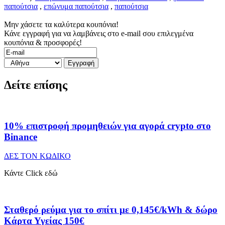
παπούτσια
,
επώνυμα παπούτσια
,
παπούτσια
Μην χάσετε τα καλύτερα κουπόνια!
Κάνε εγγραφή για να λαμβάνεις στο e-mail σου επιλεγμένα
κουπόνια & προσφορές!
Δείτε επίσης
10% επιστροφή προμηθειών για αγορά crypto στο
Binance
ΔΕΣ ΤΟΝ ΚΩΔΙΚΟ
Κάντε Click εδώ
Σταθερό ρεύμα για το σπίτι με 0,145€/kWh & δώρο
Κάρτα Υγείας 150€