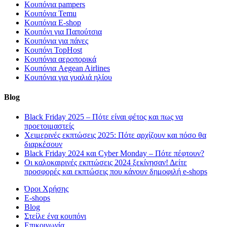
Κουπόνια pampers
Κουπόνια Temu
Κουπόνια E-shop
Κουπόνι για Παπούτσια
Κουπόνια για πάνες
Κουπόνι TopHost
Κουπόνια αεροπορικά
Κουπόνια Aegean Airlines
Κουπόνια για γυαλιά ηλίου
Blog
Black Friday 2025 – Πότε είναι φέτος και πως να
προετοιμαστείς
Χειμερινές εκπτώσεις 2025: Πότε αρχίζουν και πόσο θα
διαρκέσουν
Black Friday 2024 και Cyber Monday – Πότε πέφτουν?
Οι καλοκαιρινές εκπτώσεις 2024 ξεκίνησαν! Δείτε
προσφορές και εκπτώσεις που κάνουν δημοφιλή e-shops
Όροι Χρήσης
E-shops
Blog
Στείλε ένα κουπόνι
Επικοινωνία