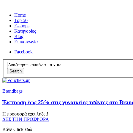
Home
Top 50
E-shops
Κατηγορίες
Blog
Επικοινωνία
Facebook
Search
Brandbags
Έκπτωση έως 25% στις γυναικείες τσάντες στο Bran
Η προσφορά έχει λήξει!
ΔΕΣ ΤΗΝ ΠΡΟΣΦΟΡΑ
Κάνε Click εδώ