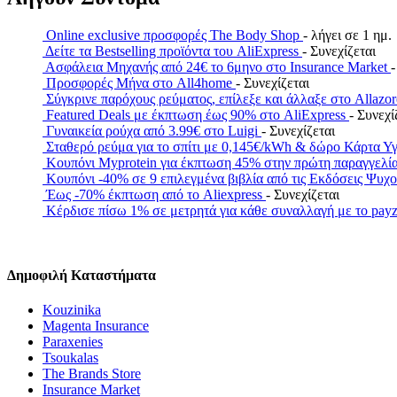
Online exclusive προσφορές The Body Shop
- λήγει σε 1 ημ.
Δείτε τα Bestselling προϊόντα του AliExpress
- Συνεχίζεται
Ασφάλεια Μηχανής από 24€ το 6μηνο στο Insurance Market
-
Προσφορές Μήνα στο All4home
- Συνεχίζεται
Σύγκρινε παρόχους ρεύματος, επίλεξε και άλλαξε στο Allazo
Featured Deals με έκπτωση έως 90% στο AliExpress
- Συνεχί
Γυναικεία ρούχα από 3.99€ στο Luigi
- Συνεχίζεται
Σταθερό ρεύμα για το σπίτι με 0,145€/kWh & δώρο Κάρτα Υ
Κουπόνι Myprotein για έκπτωση 45% στην πρώτη παραγγελί
Κουπόνι -40% σε 9 επιλεγμένα βιβλία από τις Εκδόσεις Ψυχ
Έως -70% έκπτωση από το Aliexpress
- Συνεχίζεται
Κέρδισε πίσω 1% σε μετρητά για κάθε συναλλαγή με το 
Δημοφιλή Καταστήματα
Kouzinika
Magenta Insurance
Paraxenies
Tsoukalas
The Brands Store
Insurance Market