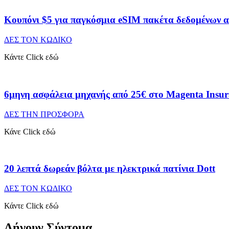
Κουπόνι $5 για παγκόσμια eSIM πακέτα δεδομένων α
ΔΕΣ ΤΟΝ ΚΩΔΙΚΟ
Κάντε Click εδώ
6μηνη ασφάλεια μηχανής από 25€ στο Magenta Insur
ΔΕΣ ΤΗΝ ΠΡΟΣΦΟΡΑ
Κάνε Click εδώ
20 λεπτά δωρεάν βόλτα με ηλεκτρικά πατίνια Dott
ΔΕΣ ΤΟΝ ΚΩΔΙΚΟ
Κάντε Click εδώ
Λήγουν Σύντομα