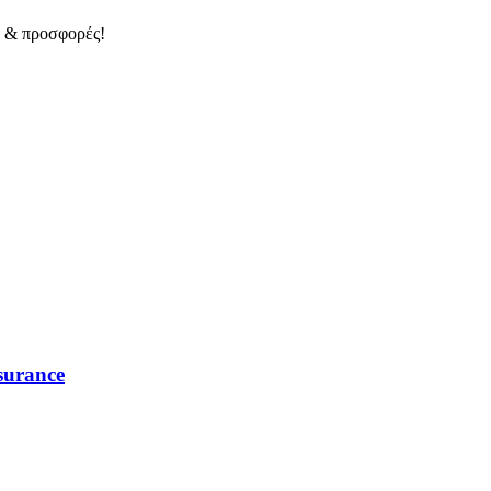
α & προσφορές!
surance