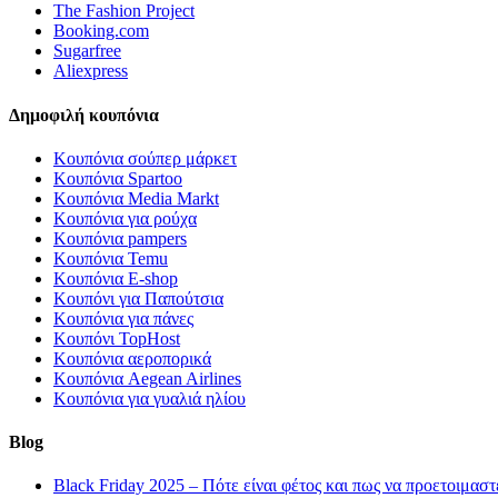
The Fashion Project
Booking.com
Sugarfree
Aliexpress
Δημοφιλή κουπόνια
Κουπόνια σούπερ μάρκετ
Κουπόνια Spartoo
Κουπόνια Media Markt
Κουπόνια για ρούχα
Κουπόνια pampers
Κουπόνια Temu
Κουπόνια E-shop
Κουπόνι για Παπούτσια
Κουπόνια για πάνες
Κουπόνι TopHost
Κουπόνια αεροπορικά
Κουπόνια Aegean Airlines
Κουπόνια για γυαλιά ηλίου
Blog
Black Friday 2025 – Πότε είναι φέτος και πως να προετοιμαστ